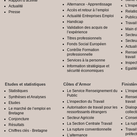
Rapport d’activité
Alternance - Apprentissage
L’Inspe
Actualité
Accès et retour à l’emploi
Relatio
Presse
Actualité Entreprises Emploi
Public
Handicap
Travail
Validation des acquis de
Main d
l’expérience
Secteu
Titres professionnels
Secteu
Fonds Social Européen
Actuali
Contrôle Formation
Rensei
professionnelle
travail
Services à la personne
Inspec
Information stratégique et
Egali
sécurité économiques
Etudes et statistiques
Côtes d’Armor
Finistèr
Statistiques
Le Service Renseignement du
L’inspe
Public
Synthèses et Analyses
Rensei
L’inspection du Travail
travail
Etudes
Autorisation de travail pour les
Dialog
Le marché de l’emploi en
ressortissants étrangers
collect
Bretagne
Secteur Agricole
Conseil
Conjoncture
La Section Centrale Travail
La rup
Résultats
La rupture conventionnelle
Travai
Chiffres clés - Bretagne
préfec
L’alternance