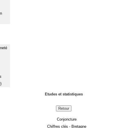
on
nneté
s
)
Etudes et statistiques
Retour
Conjoncture
Chiffres clés - Bretagne