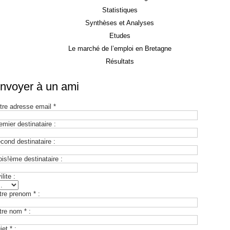
Statistiques
Synthèses et Analyses
Etudes
Le marché de l’emploi en Bretagne
Résultats
nvoyer à un ami
tre adresse email *
emier destinataire :
cond destinataire :
ois!ème destinataire :
ilite :
tre prenom * :
tre nom * :
jet * :