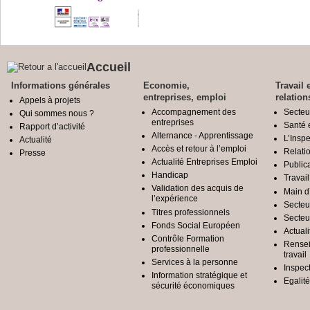
Accueil
Informations générales
Economie,
Travail 
entreprises, emploi
relation
Appels à projets
Accompagnement des
Secteu
Qui sommes nous ?
entreprises
Santé e
Rapport d’activité
Alternance - Apprentissage
L’Inspe
Actualité
Accès et retour à l’emploi
Relatio
Presse
Actualité Entreprises Emploi
Public
Handicap
Travail
Validation des acquis de
Main d
l’expérience
Secteu
Titres professionnels
Secteu
Fonds Social Européen
Actuali
Contrôle Formation
Rensei
professionnelle
travail
Services à la personne
Inspec
Information stratégique et
Egali
sécurité économiques