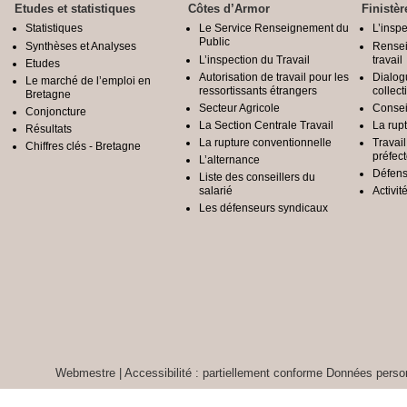
Etudes et statistiques
Côtes d’Armor
Finistèr
Statistiques
Le Service Renseignement du
L’inspe
Public
Synthèses et Analyses
Rensei
L’inspection du Travail
travail
Etudes
Autorisation de travail pour les
Dialog
Le marché de l’emploi en
ressortissants étrangers
collect
Bretagne
Secteur Agricole
Conseil
Conjoncture
La Section Centrale Travail
La rup
Résultats
La rupture conventionnelle
Travai
Chiffres clés - Bretagne
préfec
L’alternance
Défens
Liste des conseillers du
salarié
Activit
Les défenseurs syndicaux
Webmestre
|
Accessibilité : partiellement conforme
Données person