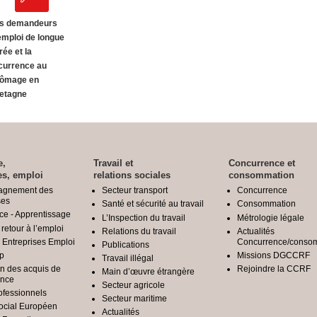
s demandeurs
emploi de longue
rée et la
currence au
ômage en
etagne
e,
Travail et
Concurrence et
es, emploi
relations sociales
consommation
agnement des
Secteur transport
Concurrence
ses
Santé et sécurité au travail
Consommation
ce - Apprentissage
L’Inspection du travail
Métrologie légale
 retour à l’emploi
Relations du travail
Actualités
é Entreprises Emploi
Concurrence/conso
Publications
p
Missions DGCCRF
Travail illégal
on des acquis de
Rejoindre la CCRF
Main d’œuvre étrangère
ence
Secteur agricole
rofessionnels
Secteur maritime
ocial Européen
Actualités