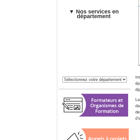
▼ Nos services en
département
in
ép
di
La
da
de
d’