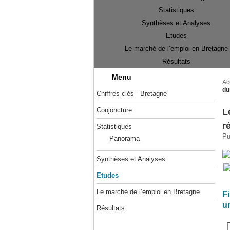
Statistiques
Synthèses et Analyses
Etudes
Le marché de l’emploi en Bretagne
Résultats
Menu
Ac
du
Chiffres clés - Bretagne
Conjoncture
L
r
Statistiques
Pu
Panorama
Synthèses et Analyses
Etudes
Le marché de l’emploi en Bretagne
F
u
Résultats