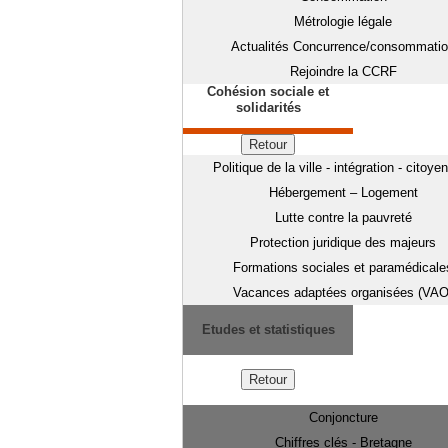
Métrologie légale
Actualités Concurrence/consommati
Rejoindre la CCRF
Cohésion sociale et
solidarités
Retour
Politique de la ville - intégration - citoye
Hébergement – Logement
Lutte contre la pauvreté
Protection juridique des majeurs
Formations sociales et paramédicale
Vacances adaptées organisées (VAO
Etudes et statistiques
Retour
Conjoncture
Chiffres clés - Bretagne