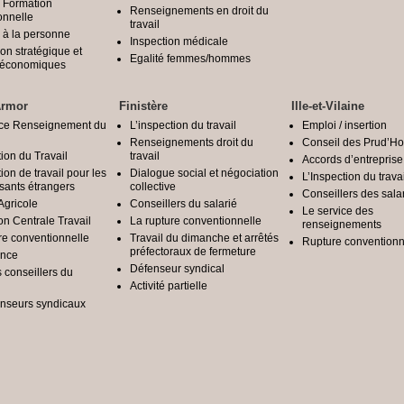
 Formation
Renseignements en droit du
onnelle
travail
 à la personne
Inspection médicale
ion stratégique et
Egalité femmes/hommes
é économiques
Armor
Finistère
Ille-et-Vilaine
ice Renseignement du
L’inspection du travail
Emploi / insertion
Renseignements droit du
Conseil des Prud’
tion du Travail
travail
Accords d’entreprise
ion de travail pour les
Dialogue social et négociation
L’Inspection du travai
ssants étrangers
collective
Conseillers des sala
Agricole
Conseillers du salarié
Le service des
on Centrale Travail
La rupture conventionnelle
renseignements
re conventionnelle
Travail du dimanche et arrêtés
Rupture conventionn
préfectoraux de fermeture
ance
Défenseur syndical
s conseillers du
Activité partielle
enseurs syndicaux