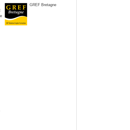
GREF Bretagne
t
te
.