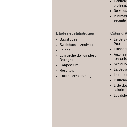
Contrôle
professi
Services
Informat
sécurit
Etudes et statistiques
Côtes d’
Statistiques
Le Serv
Public
Synthèses et Analyses
L’inspec
Etudes
Autorisat
Le marché de l’emploi en
ressorti
Bretagne
Secteur 
Conjoncture
La Secti
Résultats
La ruptu
Chiffres clés - Bretagne
L’altern
Liste de
salarié
Les déf