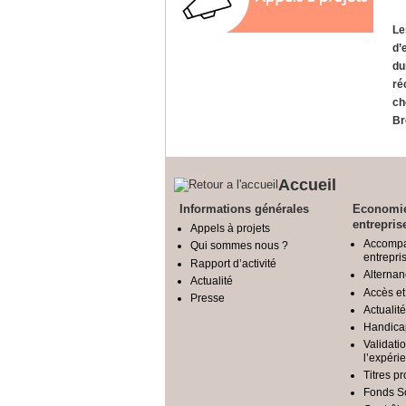
Le
d’
du
ré
ch
Br
Accueil
Informations générales
Economi
entrepris
Appels à projets
Accomp
Qui sommes nous ?
entrepri
Rapport d’activité
Alternan
Actualité
Accès et
Presse
Actualit
Handica
Validati
l’expéri
Titres p
Fonds S