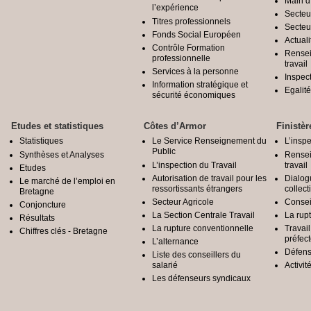
Main d
l’expérience
Secteu
Titres professionnels
Secteu
Fonds Social Européen
Actuali
Contrôle Formation
Rensei
professionnelle
travail
Services à la personne
Inspec
Information stratégique et
Egali
sécurité économiques
Etudes et statistiques
Côtes d’Armor
Finistèr
Statistiques
Le Service Renseignement du
L’inspe
Public
Synthèses et Analyses
Rensei
L’inspection du Travail
travail
Etudes
Autorisation de travail pour les
Dialog
Le marché de l’emploi en
ressortissants étrangers
collect
Bretagne
Secteur Agricole
Conseil
Conjoncture
La Section Centrale Travail
La rup
Résultats
La rupture conventionnelle
Travai
Chiffres clés - Bretagne
préfec
L’alternance
Défens
Liste des conseillers du
salarié
Activit
Les défenseurs syndicaux