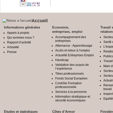
Accueil
Informations générales
Economie,
Travail 
entreprises, emploi
relation
Appels à projets
Accompagnement des
Secteu
Qui sommes nous ?
entreprises
Santé e
Rapport d’activité
Alternance - Apprentissage
L’Inspe
Actualité
Accès et retour à l’emploi
Relatio
Presse
Actualité Entreprises Emploi
Public
Handicap
Travail
Validation des acquis de
Main d
l’expérience
Secteu
Titres professionnels
Secteu
Fonds Social Européen
Actuali
Contrôle Formation
Rensei
professionnelle
travail
Services à la personne
Inspec
Information stratégique et
Egali
sécurité économiques
Etudes et statistiques
Côtes d’Armor
Finistèr