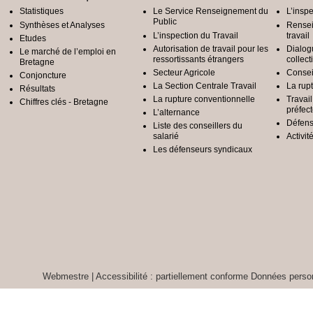
Statistiques
Le Service Renseignement du
L’inspe
Public
Synthèses et Analyses
Rensei
L’inspection du Travail
travail
Etudes
Autorisation de travail pour les
Dialog
Le marché de l’emploi en
ressortissants étrangers
collect
Bretagne
Secteur Agricole
Conseil
Conjoncture
La Section Centrale Travail
La rup
Résultats
La rupture conventionnelle
Travai
Chiffres clés - Bretagne
préfec
L’alternance
Défens
Liste des conseillers du
salarié
Activit
Les défenseurs syndicaux
Webmestre
|
Accessibilité : partiellement conforme
Données person