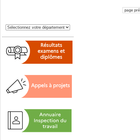
page pr