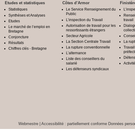
Etudes et statistiques
Côtes d’Armor
Finistèr
Statistiques
Le Service Renseignement du
L’inspe
Public
Synthèses et Analyses
Rensei
L’inspection du Travail
travail
Etudes
Autorisation de travail pour les
Dialog
Le marché de l’emploi en
ressortissants étrangers
collect
Bretagne
Secteur Agricole
Conseil
Conjoncture
La Section Centrale Travail
La rup
Résultats
La rupture conventionnelle
Travai
Chiffres clés - Bretagne
préfec
L’alternance
Défens
Liste des conseillers du
salarié
Activit
Les défenseurs syndicaux
Webmestre
|
Accessibilité : partiellement conforme
Données person