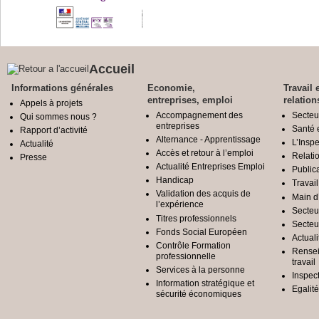
Accueil
Informations générales
Economie,
Travail 
entreprises, emploi
relation
Appels à projets
Accompagnement des
Secteu
Qui sommes nous ?
entreprises
Santé e
Rapport d’activité
Alternance - Apprentissage
L’Inspe
Actualité
Accès et retour à l’emploi
Relatio
Presse
Actualité Entreprises Emploi
Public
Handicap
Travail
Validation des acquis de
Main d
l’expérience
Secteu
Titres professionnels
Secteu
Fonds Social Européen
Actuali
Contrôle Formation
Rensei
professionnelle
travail
Services à la personne
Inspec
Information stratégique et
Egali
sécurité économiques