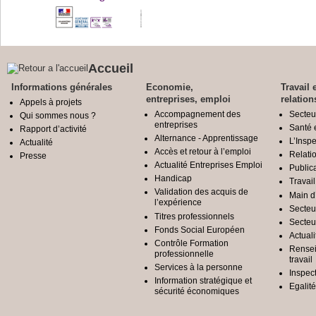
Accueil
Informations générales
Economie,
Travail 
entreprises, emploi
relation
Appels à projets
Accompagnement des
Secteu
Qui sommes nous ?
entreprises
Santé e
Rapport d’activité
Alternance - Apprentissage
L’Inspe
Actualité
Accès et retour à l’emploi
Relatio
Presse
Actualité Entreprises Emploi
Public
Handicap
Travail
Validation des acquis de
Main d
l’expérience
Secteu
Titres professionnels
Secteu
Fonds Social Européen
Actuali
Contrôle Formation
Rensei
professionnelle
travail
Services à la personne
Inspec
Information stratégique et
Egali
sécurité économiques