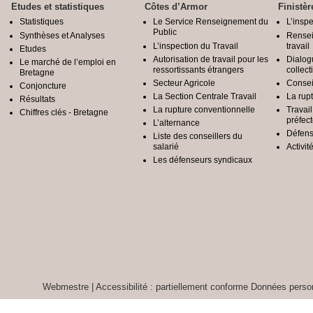
Etudes et statistiques
Côtes d’Armor
Finistèr
Statistiques
Le Service Renseignement du
L’inspe
Public
Synthèses et Analyses
Rensei
L’inspection du Travail
travail
Etudes
Autorisation de travail pour les
Dialog
Le marché de l’emploi en
ressortissants étrangers
collect
Bretagne
Secteur Agricole
Conseil
Conjoncture
La Section Centrale Travail
La rup
Résultats
La rupture conventionnelle
Travai
Chiffres clés - Bretagne
préfec
L’alternance
Défens
Liste des conseillers du
salarié
Activit
Les défenseurs syndicaux
Webmestre
|
Accessibilité : partiellement conforme
Données person