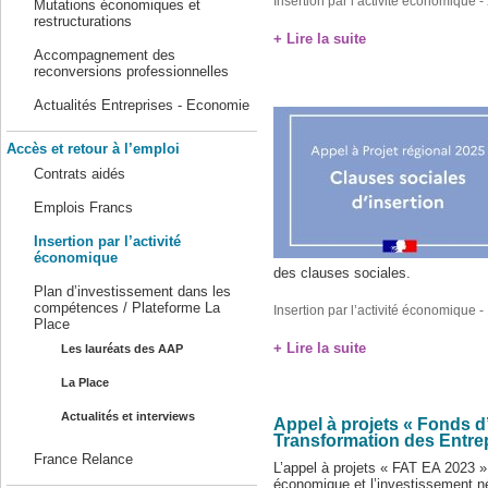
Insertion par l’activité économique
- 
Mutations économiques et
restructurations
+ Lire la suite
Accompagnement des
reconversions professionnelles
Actualités Entreprises - Economie
Accès et retour à l’emploi
Contrats aidés
Emplois Francs
Insertion par l’activité
économique
des clauses sociales.
Plan d’investissement dans les
compétences / Plateforme La
Insertion par l’activité économique
- 
Place
+ Lire la suite
Les lauréats des AAP
La Place
Actualités et interviews
Appel à projets « Fonds 
Transformation des Entre
France Relance
L’appel à projets « FAT EA 2023 »
économique et l’investissement né