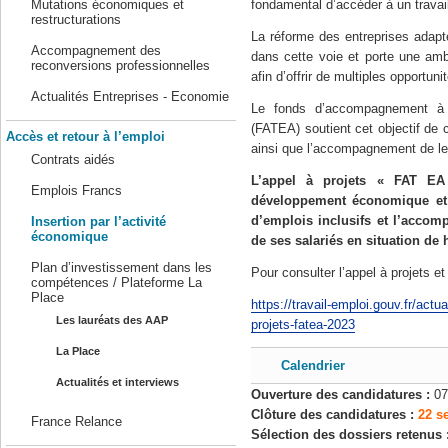
fondamental d’accéder à un travail
Mutations économiques et
restructurations
La réforme des entreprises adapt
Accompagnement des
dans cette voie et porte une amb
reconversions professionnelles
afin d’offrir de multiples opportuni
Actualités Entreprises - Economie
Le fonds d’accompagnement à l
(FATEA) soutient cet objectif de
Accès et retour à l’emploi
ainsi que l’accompagnement de leu
Contrats aidés
L’appel à projets « FAT EA
Emplois Francs
développement économique et l
d’emplois inclusifs et l’accom
Insertion par l’activité
économique
de ses salariés en situation de
Plan d’investissement dans les
Pour consulter l’appel à projets e
compétences / Plateforme La
Place
https://travail-emploi.gouv.fr/actua
Les lauréats des AAP
projets-fatea-2023
La Place
Calendrier
Actualités et interviews
Ouverture des candidatures :
07
Clôture des candidatures :
22 s
France Relance
Sélection des dossiers retenus 