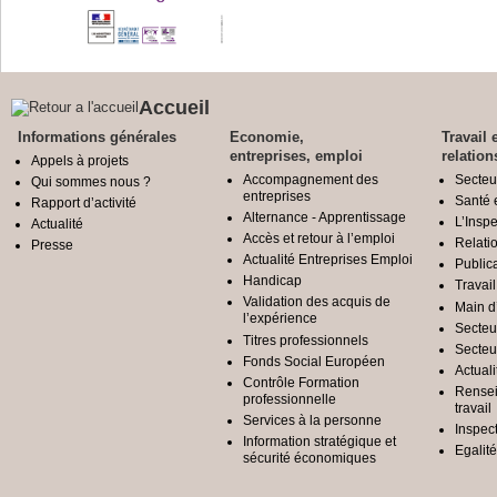
Accueil
Informations générales
Economie,
Travail 
entreprises, emploi
relation
Appels à projets
Accompagnement des
Secteu
Qui sommes nous ?
entreprises
Santé e
Rapport d’activité
Alternance - Apprentissage
L’Inspe
Actualité
Accès et retour à l’emploi
Relatio
Presse
Actualité Entreprises Emploi
Public
Handicap
Travail
Validation des acquis de
Main d
l’expérience
Secteu
Titres professionnels
Secteu
Fonds Social Européen
Actuali
Contrôle Formation
Rensei
professionnelle
travail
Services à la personne
Inspec
Information stratégique et
Egali
sécurité économiques