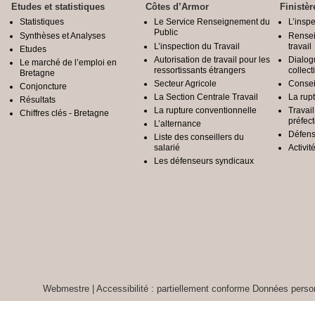
Etudes et statistiques
Côtes d’Armor
Finistèr
Statistiques
Le Service Renseignement du
L’inspe
Public
Synthèses et Analyses
Rensei
L’inspection du Travail
travail
Etudes
Autorisation de travail pour les
Dialog
Le marché de l’emploi en
ressortissants étrangers
collect
Bretagne
Secteur Agricole
Conseil
Conjoncture
La Section Centrale Travail
La rup
Résultats
La rupture conventionnelle
Travai
Chiffres clés - Bretagne
préfec
L’alternance
Défens
Liste des conseillers du
salarié
Activit
Les défenseurs syndicaux
Webmestre
|
Accessibilité : partiellement conforme
Données person