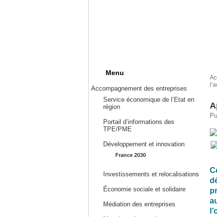
Menu
Ac
l’
Accompagnement des entreprises
Service économique de l’Etat en
A
région
Pu
Portail d’informations des
TPE/PME
Développement et innovation
France 2030
C
Investissements et relocalisations
d
Économie sociale et solidaire
p
a
Médiation des entreprises
l