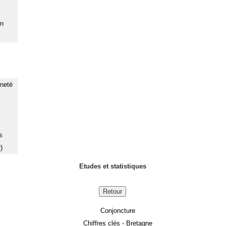
on
nneté
s
)
Etudes et statistiques
Retour
Conjoncture
Chiffres clés - Bretagne