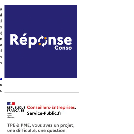
la
al
i
s
)
n
at
ui
ns
ls
au
de
es