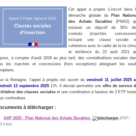
Cet appel à projets s’inscrit dans 
démarche globale du
Plan Nation
des Achats Durables
(PNAD) qu
instaure un objectif de 30% de
contrats (marchés, concessions
incluant une clause sociale e
cohérence avec le cadre de la loi clim
et résilience du 22 août 2021 q
pose, à compter d’août 2026 au plus tard, des considérations sociales da
us les marchés et concessions (hors exceptions) atteignant les seui
ropéens.
ur la Bretagne, l’appel à projets est ouvert du
vendredi 11 juillet 2025 
ndredi 12 septembre 2025
17h. Il devrait permettre une
offre de service 
cilitation des clauses sociales
et une coordination à hauteur de 3 ETP tout
ux confondues.
ocuments à télécharger :
AAP 2025 - Plan National des Achats Durables
(PDF /
0.3 kio)