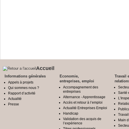
Accueil
Informations générales
Economie,
Travail 
entreprises, emploi
relation
Appels à projets
Accompagnement des
Secteu
Qui sommes nous ?
entreprises
Santé e
Rapport d’activité
Alternance - Apprentissage
L’Inspe
Actualité
Accès et retour à l’emploi
Relatio
Presse
Actualité Entreprises Emploi
Public
Handicap
Travail
Validation des acquis de
Main d
l’expérience
Secteu
Titres professionnels