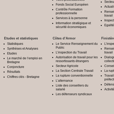
Secteu
Fonds Social Européen
Actuali
Contrôle Formation
Rensei
professionnelle
travail
Services à la personne
Inspec
Information stratégique et
Egali
sécurité économiques
Etudes et statistiques
Côtes d’Armor
Finistèr
Statistiques
Le Service Renseignement du
L’inspe
Public
Synthèses et Analyses
Rensei
L’inspection du Travail
travail
Etudes
Autorisation de travail pour les
Dialog
Le marché de l’emploi en
ressortissants étrangers
collect
Bretagne
Secteur Agricole
Conseil
Conjoncture
La Section Centrale Travail
La rup
Résultats
La rupture conventionnelle
Travai
Chiffres clés - Bretagne
préfec
L’alternance
Défens
Liste des conseillers du
salarié
Activit
Les défenseurs syndicaux