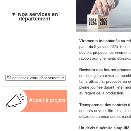
▼ Nos services en
département
Virements instantanés au mê
partir du 8 janvier 2025, tous 
devront proposer les virement
rapport aux virements classiq
Révision des heures creuses 
de l’énergie va revoir la répart
tarifs attractifs, proposés en s
pleine journée durant l’été, m
au regard de la production.
Transparence des contrats 
contrats devront être plus clai
délais de carence seront rédui
Un devis funéraire simplifié
: