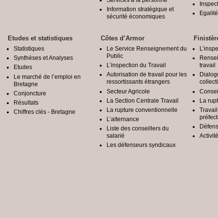
Inspec
Information stratégique et
Egali
sécurité économiques
Etudes et statistiques
Côtes d’Armor
Finistèr
Statistiques
Le Service Renseignement du
L’inspe
Public
Synthèses et Analyses
Rensei
L’inspection du Travail
travail
Etudes
Autorisation de travail pour les
Dialog
Le marché de l’emploi en
ressortissants étrangers
collect
Bretagne
Secteur Agricole
Conseil
Conjoncture
La Section Centrale Travail
La rup
Résultats
La rupture conventionnelle
Travai
Chiffres clés - Bretagne
préfec
L’alternance
Défens
Liste des conseillers du
salarié
Activit
Les défenseurs syndicaux