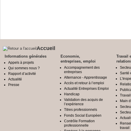
Pour plus d’informations sur ces 
site de la DGCCRF.
Consommation : ce qui va chan
Accueil
Informations générales
Economie,
Travail 
entreprises, emploi
relation
Appels à projets
Accompagnement des
Secteu
Qui sommes nous ?
entreprises
Santé e
Rapport d’activité
Alternance - Apprentissage
L’Inspe
Actualité
Accès et retour à l’emploi
Relatio
Presse
Actualité Entreprises Emploi
Public
Handicap
Travail
Validation des acquis de
Main d
l’expérience
Secteu
Titres professionnels
Secteu
Fonds Social Européen
Actuali
Contrôle Formation
Rensei
professionnelle
travail
Services à la personne