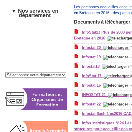
Les personnes accueillies dans le
▼ Nos services en
en Bretagne en 2016 : des parcou
département
Documents à télécharger 
InfoStat23 Plus de 2000 pe
Bretagne en 2016
Infostat 20
(
Infostat 19
(
Infostat18
(P
InfoStat 17
(
Infostat 16
(
INFOSTAT 21
infostat 22
(
Infostat flash 1 es2016 C
Infos stattistiques N°24 Le
structures pour accueillir des 