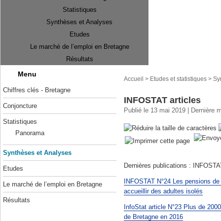
Statistiques
Synthèses et Analyses
Etudes
Le marché de l’emploi en Bretagne
Résultats
Menu
Accueil
>
Etudes et statistiques
>
Sy
Chiffres clés - Bretagne
INFOSTAT articles
Conjoncture
Publié le 13 mai 2019 | Dernière m
Statistiques
Panorama
Synthèses et Analyses
Dernières publications : INFOST
Etudes
INFOSTAT N°24 Les pensions de fa
Le marché de l’emploi en Bretagne
accueillir des adultes isolés
Résultats
InfoStat article N°23 Plus de 20
de Bretagne en 2016