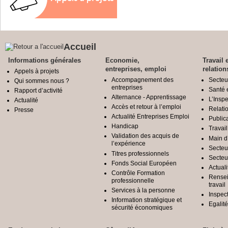
Accueil
Informations générales
Economie,
Travail 
entreprises, emploi
relation
Appels à projets
Accompagnement des
Secteu
Qui sommes nous ?
entreprises
Santé e
Rapport d’activité
Alternance - Apprentissage
L’Inspe
Actualité
Accès et retour à l’emploi
Relatio
Presse
Actualité Entreprises Emploi
Public
Handicap
Travail
Validation des acquis de
Main d
l’expérience
Secteu
Titres professionnels
Secteu
Fonds Social Européen
Actuali
Contrôle Formation
Rensei
professionnelle
travail
Services à la personne
Inspec
Information stratégique et
Egali
sécurité économiques