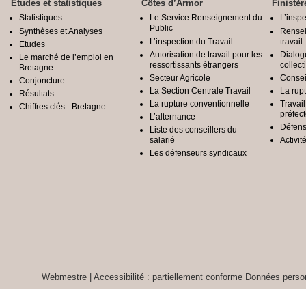
Etudes et statistiques
Côtes d’Armor
Finistèr
Statistiques
Le Service Renseignement du
L’inspe
Public
Synthèses et Analyses
Rensei
L’inspection du Travail
travail
Etudes
Autorisation de travail pour les
Dialog
Le marché de l’emploi en
ressortissants étrangers
collect
Bretagne
Secteur Agricole
Conseil
Conjoncture
La Section Centrale Travail
La rup
Résultats
La rupture conventionnelle
Travai
Chiffres clés - Bretagne
préfec
L’alternance
Défens
Liste des conseillers du
salarié
Activit
Les défenseurs syndicaux
Webmestre
|
Accessibilité : partiellement conforme
Données person