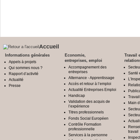
Pour vous inscrire au concour
concours.dgccrf.finances.gouv.f
Accueil
Informations générales
Economie,
Travail 
entreprises, emploi
relation
Appels à projets
Accompagnement des
Secteu
Qui sommes nous ?
entreprises
Santé e
Rapport d’activité
Alternance - Apprentissage
L’Inspe
Actualité
Accès et retour à l’emploi
Relatio
Presse
Actualité Entreprises Emploi
Public
Handicap
Travail
Validation des acquis de
Main d
l’expérience
Secteu
Titres professionnels
Secteu
Fonds Social Européen
Actuali
Contrôle Formation
Rensei
professionnelle
travail
Services à la personne
Inspec