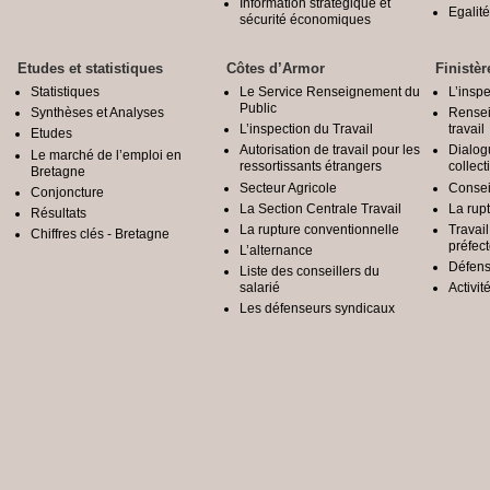
Information stratégique et
Egali
sécurité économiques
Etudes et statistiques
Côtes d’Armor
Finistèr
Statistiques
Le Service Renseignement du
L’inspe
Public
Synthèses et Analyses
Rensei
L’inspection du Travail
travail
Etudes
Autorisation de travail pour les
Dialog
Le marché de l’emploi en
ressortissants étrangers
collect
Bretagne
Secteur Agricole
Conseil
Conjoncture
La Section Centrale Travail
La rup
Résultats
La rupture conventionnelle
Travai
Chiffres clés - Bretagne
préfec
L’alternance
Défens
Liste des conseillers du
salarié
Activit
Les défenseurs syndicaux