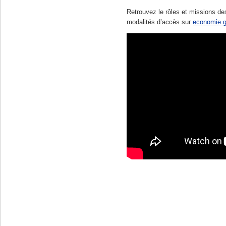
Retrouvez le rôles et missions des
modalités d’accès sur
economie.g
En savoir plus :
Pour en savoir plus sur le mét
modalités du concours :
www.economie.gouv.fr