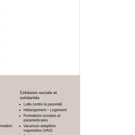
Cohésion sociale et
solidarités
Lutte contre la pauvreté
Hébergement – Logement
Formations sociales et
paramédicales
mmation
Vacances adaptées
organisées (VAO)