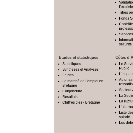
Validati
l’expéri
Titres p
Fonds S
Contrôle
professi
Services
Informat
sécurit
Etudes et statistiques
Côtes d’
Statistiques
Le Serv
Public
Synthèses et Analyses
L’inspec
Etudes
Autorisat
Le marché de l’emploi en
ressorti
Bretagne
Secteur 
Conjoncture
La Secti
Résultats
La ruptu
Chiffres clés - Bretagne
L’altern
Liste de
salarié
Les déf