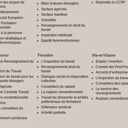
on des acquis de
Rejoindre la CCRF
Main d’œuvre étrangère
ence
Secteur agricole
rofessionnels
Secteur maritime
ocial Européen
Actualités
 Formation
Renseignements en droit du
onnelle
travail
 à la personne
Inspection médicale
ion stratégique et
Egalité femmes/hommes
é économiques
Armor
Finistère
Ille-et-Vilaine
ice Renseignement du
L’inspection du travail
Emploi / insertion
Renseignements droit du
Conseil des Prud’
tion du Travail
travail
Accords d’entreprise
ion de travail pour les
Dialogue social et négociation
L’Inspection du travai
ssants étrangers
collective
Conseillers des sala
Agricole
Conseillers du salarié
Le service des
on Centrale Travail
La rupture conventionnelle
renseignements
re conventionnelle
Travail du dimanche et arrêtés
Rupture conventionn
préfectoraux de fermeture
ance
Défenseur syndical
s conseillers du
Activité partielle
enseurs syndicaux