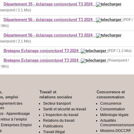
Département 35 - éclairage conjoncturel T3 2024
owerpoint / 2.1 Mio)
Département 56 - éclairage conjoncturel T3 2024
(PDF /
2 Mio)
Département 56 - éclairage conjoncturel T3 2024
owerpoint / 2.1 Mio)
Bretagne Eclairage conjoncturel T3 2024
(PDF / 1.2 Mio)
Bretagne Eclairage conjoncturel T3 2024
(Powerpoint /
2 Mio)
e,
Travail et
Concurrence et
es, emploi
relations sociales
consommation
agnement des
Secteur transport
Concurrence
ses
Santé et sécurité au travail
Consommation
ce - Apprentissage
L’Inspection du travail
Métrologie légale
 retour à l’emploi
Relations du travail
Actualités
é Entreprises Emploi
Concurrence/conso
Publications
p
Missions DGCCRF
Travail illégal