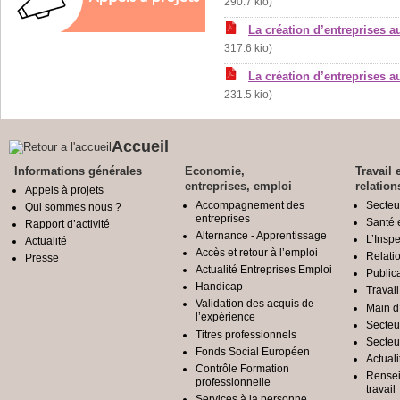
290.7 kio)
La création d’entreprises 
317.6 kio)
La création d’entreprises a
231.5 kio)
Accueil
Informations générales
Economie,
Travail 
entreprises, emploi
relation
Appels à projets
Accompagnement des
Secteu
Qui sommes nous ?
entreprises
Santé e
Rapport d’activité
Alternance - Apprentissage
L’Inspe
Actualité
Accès et retour à l’emploi
Relatio
Presse
Actualité Entreprises Emploi
Public
Handicap
Travail
Validation des acquis de
Main d
l’expérience
Secteu
Titres professionnels
Secteu
Fonds Social Européen
Actuali
Contrôle Formation
Rensei
professionnelle
travail
Services à la personne