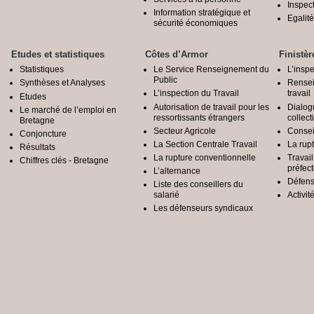
Inspec
Information stratégique et
Egali
sécurité économiques
Etudes et statistiques
Côtes d’Armor
Finistèr
Statistiques
Le Service Renseignement du
L’inspe
Public
Synthèses et Analyses
Rensei
L’inspection du Travail
travail
Etudes
Autorisation de travail pour les
Dialog
Le marché de l’emploi en
ressortissants étrangers
collect
Bretagne
Secteur Agricole
Conseil
Conjoncture
La Section Centrale Travail
La rup
Résultats
La rupture conventionnelle
Travai
Chiffres clés - Bretagne
préfec
L’alternance
Défens
Liste des conseillers du
salarié
Activit
Les défenseurs syndicaux