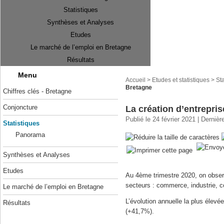
Statistiques
Synthèses et Analyses
Etudes
Le marché de l’emploi en Bretagne
Résultats
Menu
Accueil
>
Etudes et statistiques
>
Sta
Bretagne
Chiffres clés - Bretagne
Conjoncture
La création d’entrepri
Publié le 24 février 2021 | Dernièr
Statistiques
Panorama
Synthèses et Analyses
Etudes
Au 4ème trimestre 2020, on obser
secteurs : commerce, industrie, c
Le marché de l’emploi en Bretagne
L’évolution annuelle la plus élev
Résultats
(+41,7%).