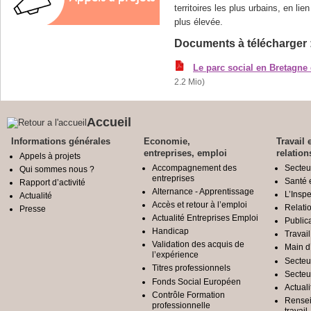
territoires les plus urbains, en 
plus élevée.
Documents à télécharger 
Le parc social en Bretagne
2.2 Mio)
Accueil
Informations générales
Economie,
Travail 
entreprises, emploi
relation
Appels à projets
Accompagnement des
Secteu
Qui sommes nous ?
entreprises
Santé e
Rapport d’activité
Alternance - Apprentissage
L’Inspe
Actualité
Accès et retour à l’emploi
Relatio
Presse
Actualité Entreprises Emploi
Public
Handicap
Travail
Validation des acquis de
Main d
l’expérience
Secteu
Titres professionnels
Secteu
Fonds Social Européen
Actuali
Contrôle Formation
Rensei
professionnelle
travail