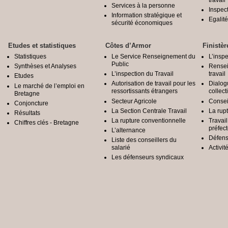
Services à la personne
Inspec
Information stratégique et
Egali
sécurité économiques
Etudes et statistiques
Côtes d’Armor
Finistèr
Statistiques
Le Service Renseignement du
L’inspe
Public
Synthèses et Analyses
Rensei
L’inspection du Travail
travail
Etudes
Autorisation de travail pour les
Dialog
Le marché de l’emploi en
ressortissants étrangers
collect
Bretagne
Secteur Agricole
Conseil
Conjoncture
La Section Centrale Travail
La rup
Résultats
La rupture conventionnelle
Travai
Chiffres clés - Bretagne
préfec
L’alternance
Défens
Liste des conseillers du
salarié
Activit
Les défenseurs syndicaux