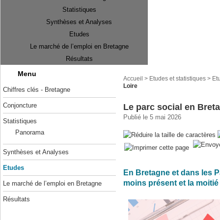
Statistiques
Synthèses et Analyses
Etudes
Le marché de l’emploi en Bretagne
Résultats
Menu
Accueil
>
Etudes et statistiques
>
Et
Loire
Chiffres clés - Bretagne
Conjoncture
Le parc social en Breta
Publié le 5 mai 2026
Statistiques
Panorama
Synthèses et Analyses
Etudes
En Bretagne et dans les Pa
moins présent et la moitié
Le marché de l’emploi en Bretagne
Résultats