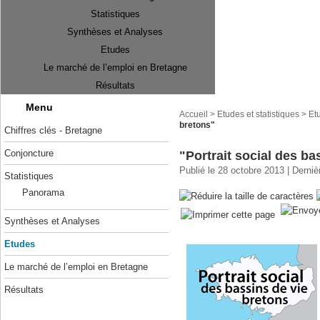
Statistiques
Synthèses et Analyses
Etudes
Le marché de l’emploi en Bretagne
Résultats
Menu
Accueil
>
Etudes et statistiques
>
Et
bretons"
Chiffres clés - Bretagne
Conjoncture
"Portrait social des ba
Publié le 28 octobre 2013 | Derniè
Statistiques
Panorama
Synthèses et Analyses
Etudes
Le marché de l’emploi en Bretagne
Résultats