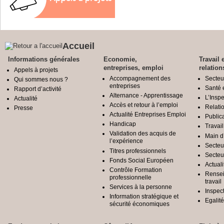
Accueil
Informations générales
Economie,
Travail 
entreprises, emploi
relation
Appels à projets
Accompagnement des
Secteu
Qui sommes nous ?
entreprises
Santé e
Rapport d’activité
Alternance - Apprentissage
L’Inspe
Actualité
Accès et retour à l’emploi
Relatio
Presse
Actualité Entreprises Emploi
Public
Handicap
Travail
Validation des acquis de
Main d
l’expérience
Secteu
Titres professionnels
Secteu
Fonds Social Européen
Actuali
Contrôle Formation
Rensei
professionnelle
travail
Services à la personne
Inspec
Information stratégique et
Egali
sécurité économiques