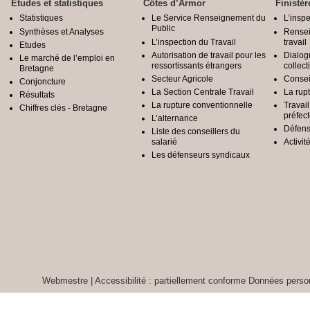
Etudes et statistiques
Côtes d’Armor
Finistèr
Statistiques
Le Service Renseignement du
L’inspe
Public
Synthèses et Analyses
Rensei
L’inspection du Travail
travail
Etudes
Autorisation de travail pour les
Dialog
Le marché de l’emploi en
ressortissants étrangers
collect
Bretagne
Secteur Agricole
Conseil
Conjoncture
La Section Centrale Travail
La rup
Résultats
La rupture conventionnelle
Travai
Chiffres clés - Bretagne
préfec
L’alternance
Défens
Liste des conseillers du
salarié
Activit
Les défenseurs syndicaux
Webmestre
|
Accessibilité : partiellement conforme
Données person