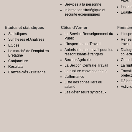
travail
Services à la personne
Inspec
Information stratégique et
Egali
sécurité économiques
Etudes et statistiques
Côtes d’Armor
Finistèr
Statistiques
Le Service Renseignement du
L’inspe
Public
Synthèses et Analyses
Rensei
L’inspection du Travail
travail
Etudes
Autorisation de travail pour les
Dialog
Le marché de l’emploi en
ressortissants étrangers
collect
Bretagne
Secteur Agricole
Conseil
Conjoncture
La Section Centrale Travail
La rup
Résultats
La rupture conventionnelle
Travai
Chiffres clés - Bretagne
préfec
L’alternance
Défens
Liste des conseillers du
salarié
Activit
Les défenseurs syndicaux