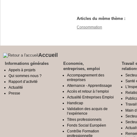
Articles du même thème :
Consommation
Accueil
Informations générales
Economie,
Travail 
entreprises, emploi
relation
Appels à projets
Accompagnement des
Secteu
Qui sommes nous ?
entreprises
Santé e
Rapport d’activité
Alternance - Apprentissage
L’Inspe
Actualité
Accès et retour à l’emploi
Relatio
Presse
Actualité Entreprises Emploi
Public
Handicap
Travail
Validation des acquis de
Main d
l’expérience
Secteu
Titres professionnels
Secteu
Fonds Social Européen
Actuali
Contrôle Formation
Rensei
professionnelle