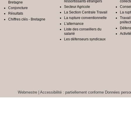
ressortissants étrangers
collect
Bretagne
Secteur Agricole
Conseil
Conjoncture
La Section Centrale Travail
La rup
Résultats
La rupture conventionnelle
Travai
Chiffres clés - Bretagne
préfec
L’alternance
Défens
Liste des conseillers du
salarié
Activit
Les défenseurs syndicaux
Webmestre
|
Accessibilité : partiellement conforme
Données person