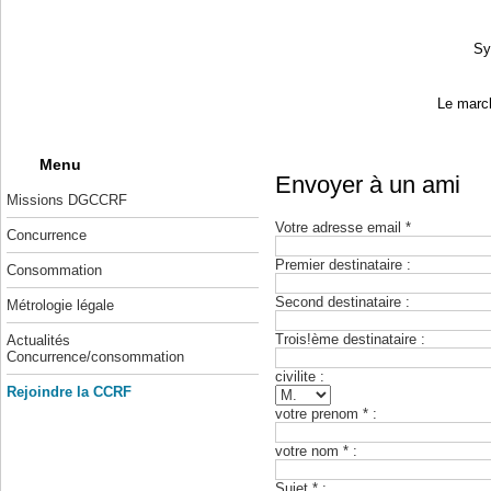
Sy
Le march
Menu
Envoyer à un ami
Missions DGCCRF
Votre adresse email *
Concurrence
Premier destinataire :
Consommation
Second destinataire :
Métrologie légale
Trois!ème destinataire :
Actualités
Concurrence/consommation
civilite :
Rejoindre la CCRF
votre prenom * :
votre nom * :
Sujet * :