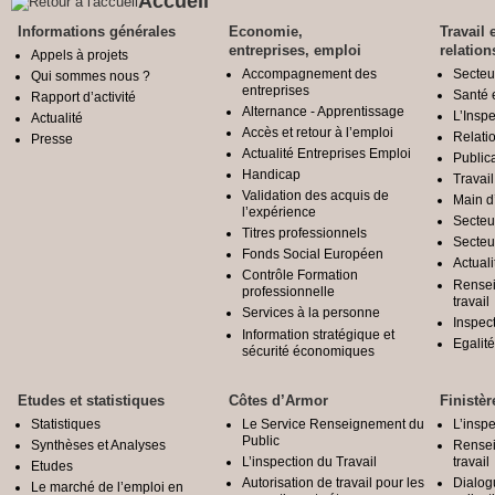
Accueil
Informations générales
Economie,
Travail 
entreprises, emploi
relation
Appels à projets
Accompagnement des
Secteu
Qui sommes nous ?
entreprises
Santé e
Rapport d’activité
Alternance - Apprentissage
L’Inspe
Actualité
Accès et retour à l’emploi
Relatio
Presse
Actualité Entreprises Emploi
Public
Handicap
Travail
Validation des acquis de
Main d
l’expérience
Secteu
Titres professionnels
Secteu
Fonds Social Européen
Actuali
Contrôle Formation
Rensei
professionnelle
travail
Services à la personne
Inspec
Information stratégique et
Egali
sécurité économiques
Etudes et statistiques
Côtes d’Armor
Finistèr
Statistiques
Le Service Renseignement du
L’inspe
Public
Synthèses et Analyses
Rensei
L’inspection du Travail
travail
Etudes
Autorisation de travail pour les
Dialog
Le marché de l’emploi en