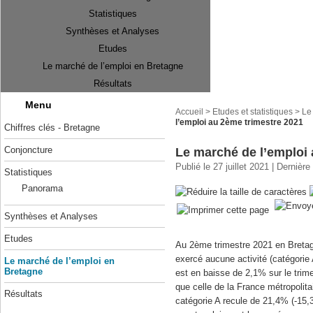
Statistiques
Synthèses et Analyses
Etudes
Le marché de l’emploi en Bretagne
Résultats
Menu
Accueil
>
Etudes et statistiques
>
Le
l’emploi au 2ème trimestre 2021
Chiffres clés - Bretagne
Conjoncture
Le marché de l’emploi 
Publié le 27 juillet 2021 | Dernière
Statistiques
Panorama
Synthèses et Analyses
Etudes
Au 2ème trimestre 2021 en Breta
exercé aucune activité (catégorie
Le marché de l’emploi en
Bretagne
est en baisse de 2,1% sur le trim
que celle de la France métropolita
Résultats
catégorie A recule de 21,4% (-15,