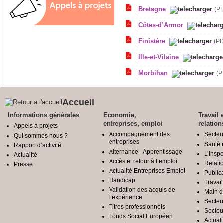
Bretagne
(PD
Côtes-d’Armor
Finistère
(PD
Ille-et-Vilaine
Morbihan
(P
Accueil
Informations générales
Economie,
Travail 
entreprises, emploi
relation
Appels à projets
Accompagnement des
Secteu
Qui sommes nous ?
entreprises
Santé e
Rapport d’activité
Alternance - Apprentissage
L’Inspe
Actualité
Accès et retour à l’emploi
Relatio
Presse
Actualité Entreprises Emploi
Public
Handicap
Travail
Validation des acquis de
Main d
l’expérience
Secteu
Titres professionnels
Secteu
Fonds Social Européen
Actuali