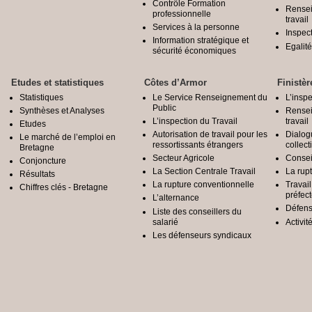
Contrôle Formation
Rensei
professionnelle
travail
Services à la personne
Inspec
Information stratégique et
Egali
sécurité économiques
Etudes et statistiques
Côtes d’Armor
Finistèr
Statistiques
Le Service Renseignement du
L’inspe
Public
Synthèses et Analyses
Rensei
L’inspection du Travail
travail
Etudes
Autorisation de travail pour les
Dialog
Le marché de l’emploi en
ressortissants étrangers
collect
Bretagne
Secteur Agricole
Conseil
Conjoncture
La Section Centrale Travail
La rup
Résultats
La rupture conventionnelle
Travai
Chiffres clés - Bretagne
préfec
L’alternance
Défens
Liste des conseillers du
salarié
Activit
Les défenseurs syndicaux