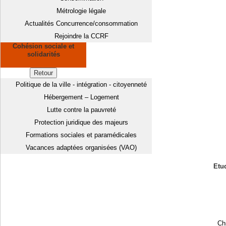
Métrologie légale
Actualités Concurrence/consommation
Rejoindre la CCRF
Cohésion sociale et
solidarités
Retour
Politique de la ville - intégration - citoyenneté
Hébergement – Logement
Lutte contre la pauvreté
Protection juridique des majeurs
Formations sociales et paramédicales
Vacances adaptées organisées (VAO)
Etud
Chi