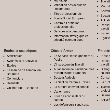
Handicap
Travail
Validation des acquis de
Main d
l’expérience
Secteu
Titres professionnels
Secteu
Fonds Social Européen
Actuali
Contrôle Formation
Rensei
professionnelle
travail
Services à la personne
Inspec
Information stratégique et
Egali
sécurité économiques
Etudes et statistiques
Côtes d’Armor
Finistèr
Statistiques
Le Service Renseignement du
L’inspe
Public
Synthèses et Analyses
Rensei
L’inspection du Travail
travail
Etudes
Autorisation de travail pour les
Dialog
Le marché de l’emploi en
ressortissants étrangers
collect
Bretagne
Secteur Agricole
Conseil
Conjoncture
La Section Centrale Travail
La rup
Résultats
La rupture conventionnelle
Travai
Chiffres clés - Bretagne
préfec
L’alternance
Défens
Liste des conseillers du
salarié
Activit
Les défenseurs syndicaux