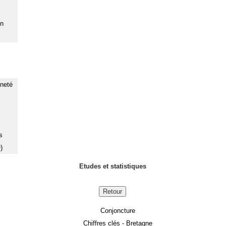
on
nneté
s
)
Etudes et statistiques
Retour
Conjoncture
Chiffres clés - Bretagne