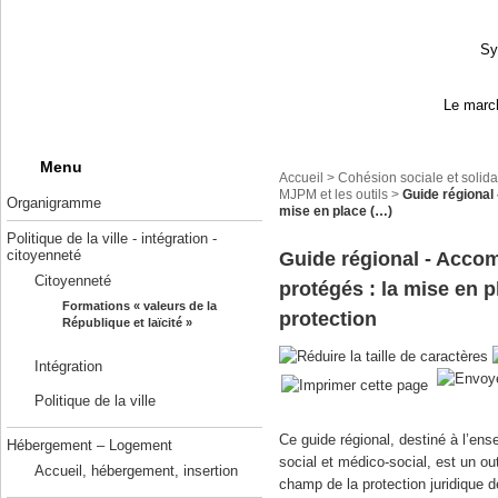
Sy
Le march
Menu
Accueil
>
Cohésion sociale et solida
MJPM et les outils
>
Guide régional
Organigramme
mise en place (…)
Politique de la ville - intégration -
citoyenneté
Guide régional - Acc
Citoyenneté
protégés : la mise en 
Formations « valeurs de la
protection
République et laïcité »
Intégration
Politique de la ville
Ce guide régional, destiné à l’ens
Hébergement – Logement
social et médico-social, est un out
Accueil, hébergement, insertion
champ de la protection juridique d