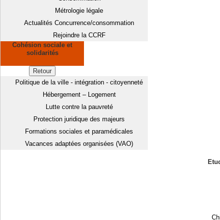
Métrologie légale
Actualités Concurrence/consommation
Rejoindre la CCRF
Cohésion sociale et
solidarités
Retour
Politique de la ville - intégration - citoyenneté
Hébergement – Logement
Lutte contre la pauvreté
Protection juridique des majeurs
Formations sociales et paramédicales
Vacances adaptées organisées (VAO)
Etud
Chi