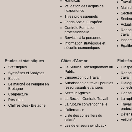
Handicap
Travail
Validation des acquis de
Main d
l’expérience
Secteu
Titres professionnels
Secteu
Fonds Social Européen
Actuali
Contrôle Formation
Rensei
professionnelle
travail
Services à la personne
Inspec
Information stratégique et
Egali
sécurité économiques
Etudes et statistiques
Côtes d’Armor
Finistèr
Statistiques
Le Service Renseignement du
L’inspe
Public
Synthèses et Analyses
Rensei
L’inspection du Travail
travail
Etudes
Autorisation de travail pour les
Dialog
Le marché de l’emploi en
ressortissants étrangers
collect
Bretagne
Secteur Agricole
Conseil
Conjoncture
La Section Centrale Travail
La rup
Résultats
La rupture conventionnelle
Travai
Chiffres clés - Bretagne
préfec
L’alternance
Défens
Liste des conseillers du
salarié
Activit
Les défenseurs syndicaux