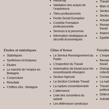
Handicap
Travail
Validation des acquis de
Main d
l’expérience
Secteu
Titres professionnels
Secteu
Fonds Social Européen
Actuali
Contrôle Formation
Rensei
professionnelle
travail
Services à la personne
Inspec
Information stratégique et
Egali
sécurité économiques
Etudes et statistiques
Côtes d’Armor
Finistèr
Statistiques
Le Service Renseignement du
L’inspe
Public
Synthèses et Analyses
Rensei
L’inspection du Travail
travail
Etudes
Autorisation de travail pour les
Dialog
Le marché de l’emploi en
ressortissants étrangers
collect
Bretagne
Secteur Agricole
Conseil
Conjoncture
La Section Centrale Travail
La rup
Résultats
La rupture conventionnelle
Travai
Chiffres clés - Bretagne
préfec
L’alternance
Défens
Liste des conseillers du
salarié
Activit
Les défenseurs syndicaux