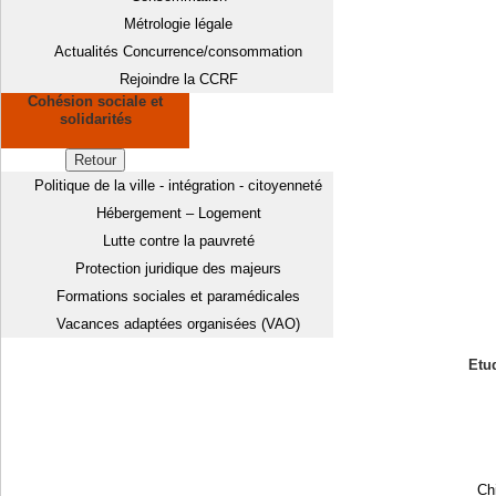
Métrologie légale
Actualités Concurrence/consommation
Rejoindre la CCRF
Cohésion sociale et
solidarités
Retour
Politique de la ville - intégration - citoyenneté
Hébergement – Logement
Lutte contre la pauvreté
Protection juridique des majeurs
Formations sociales et paramédicales
Vacances adaptées organisées (VAO)
Etud
Chi