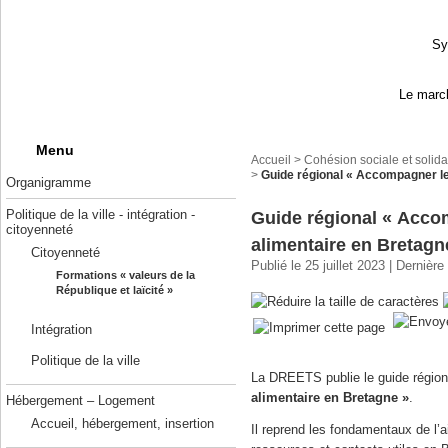
Sy
Le march
Menu
Accueil
>
Cohésion sociale et solida
>
Guide régional « Accompagner les
Organigramme
Politique de la ville - intégration -
Guide régional « Accom
citoyenneté
alimentaire en Bretagn
Citoyenneté
Publié le 25 juillet 2023 | Dernièr
Formations « valeurs de la
République et laïcité »
Intégration
Politique de la ville
La DREETS publie le guide régio
alimentaire en Bretagne »
.
Hébergement – Logement
Accueil, hébergement, insertion
Il reprend les fondamentaux de l’ai