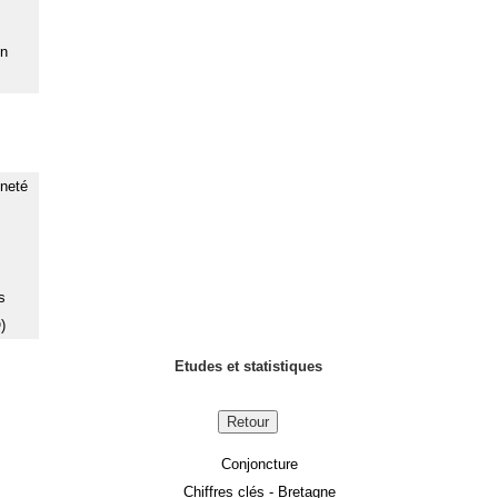
on
nneté
s
)
Etudes et statistiques
Retour
Conjoncture
Chiffres clés - Bretagne