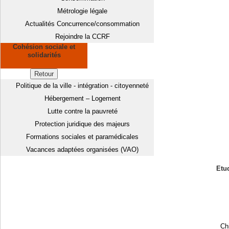
Métrologie légale
Actualités Concurrence/consommation
Rejoindre la CCRF
Cohésion sociale et
solidarités
Retour
Politique de la ville - intégration - citoyenneté
Hébergement – Logement
Lutte contre la pauvreté
Protection juridique des majeurs
Formations sociales et paramédicales
Vacances adaptées organisées (VAO)
Etud
Chi