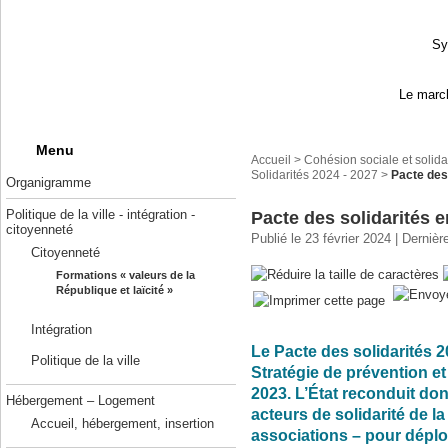
Sy
Le march
Menu
Accueil
>
Cohésion sociale et solida
Solidarités 2024 - 2027
>
Pacte des
Organigramme
Politique de la ville - intégration -
Pacte des solidarités 
citoyenneté
Publié le 23 février 2024 | Derniè
Citoyenneté
Formations « valeurs de la
République et laïcité »
Intégration
Le Pacte des solidarités 2
Politique de la ville
Stratégie de prévention et
2023. L’État reconduit d
Hébergement – Logement
acteurs de solidarité de la 
Accueil, hébergement, insertion
associations – pour déploy