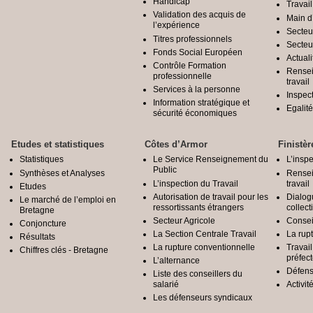
Handicap
Travail
Validation des acquis de
Main d
l’expérience
Secteu
Titres professionnels
Secteu
Fonds Social Européen
Actuali
Contrôle Formation
Rensei
professionnelle
travail
Services à la personne
Inspec
Information stratégique et
Egali
sécurité économiques
Etudes et statistiques
Côtes d’Armor
Finistèr
Statistiques
Le Service Renseignement du
L’inspe
Public
Synthèses et Analyses
Rensei
L’inspection du Travail
travail
Etudes
Autorisation de travail pour les
Dialog
Le marché de l’emploi en
ressortissants étrangers
collect
Bretagne
Secteur Agricole
Conseil
Conjoncture
La Section Centrale Travail
La rup
Résultats
La rupture conventionnelle
Travai
Chiffres clés - Bretagne
préfec
L’alternance
Défens
Liste des conseillers du
salarié
Activit
Les défenseurs syndicaux