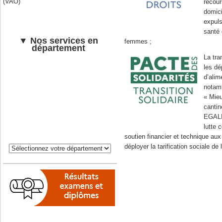
(VAO)
recour
domici
expuls
santé 
▼ Nos services en
femmes ;
département
La tra
les d
d’alim
notam
« Mie
cantin
EGALIM
lutte 
soutien financier et technique aux
déployer la tarification sociale de 
En savoir plus :
• «
Présentation du Pacte des so
lutte contre la pauvreté
», Gouve
•
Communiqué de presse de prése
18/09/2023