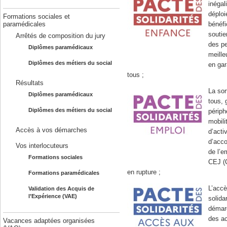
inégal
déploi
Formations sociales et
paramédicales
bénéfi
soutie
Arrêtés de composition du jury
des pe
Diplômes paramédicaux
meill
Diplômes des métiers du social
en gar
tous ;
Résultats
La sor
Diplômes paramédicaux
tous, 
Diplômes des métiers du social
périph
mobili
Accès à vos démarches
d’acti
d’acc
Vos interlocuteurs
de l’e
Formations sociales
CEJ (
en rupture ;
Formations paramédicales
L’accè
Validation des Acquis de
l’Expérience (VAE)
solida
démarc
des ac
Vacances adaptées organisées