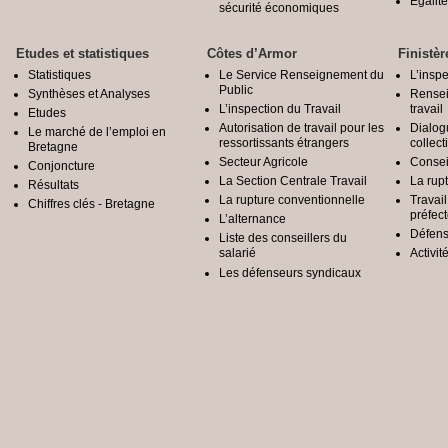
Egali
sécurité économiques
Etudes et statistiques
Côtes d’Armor
Finistèr
Statistiques
Le Service Renseignement du
L’inspe
Public
Synthèses et Analyses
Rensei
L’inspection du Travail
travail
Etudes
Autorisation de travail pour les
Dialog
Le marché de l’emploi en
ressortissants étrangers
collect
Bretagne
Secteur Agricole
Conseil
Conjoncture
La Section Centrale Travail
La rup
Résultats
La rupture conventionnelle
Travai
Chiffres clés - Bretagne
préfec
L’alternance
Défens
Liste des conseillers du
salarié
Activit
Les défenseurs syndicaux