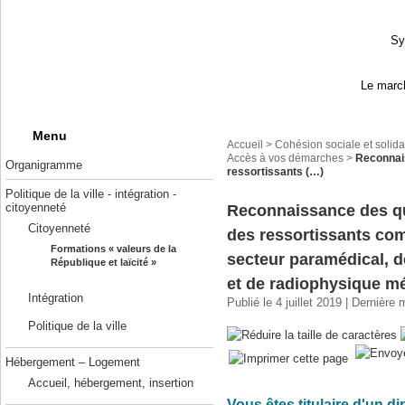
Sy
Le march
Menu
Accueil
>
Cohésion sociale et solida
Accès à vos démarches
>
Reconnais
Organigramme
ressortissants (…)
Politique de la ville - intégration -
citoyenneté
Reconnaissance des qua
Citoyenneté
des ressortissants co
Formations « valeurs de la
secteur paramédical, d
République et laïcité »
et de radiophysique m
Intégration
Publié le 4 juillet 2019 | Dernière
Politique de la ville
Hébergement – Logement
Accueil, hébergement, insertion
Vous êtes titulaire d'un 