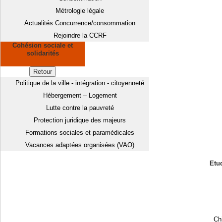
Métrologie légale
Actualités Concurrence/consommation
Rejoindre la CCRF
Cohésion sociale et
solidarités
Retour
Politique de la ville - intégration - citoyenneté
Hébergement – Logement
Lutte contre la pauvreté
Protection juridique des majeurs
Formations sociales et paramédicales
Vacances adaptées organisées (VAO)
Etud
Chi