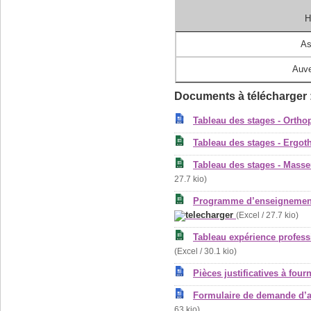
H
As
Auve
Documents à télécharger 
Tableau des stages - Orth
Tableau des stages - Ergo
Tableau des stages - Mass
27.7 kio)
Programme d’enseignement
(Excel / 27.7 kio)
Tableau expérience profes
(Excel / 30.1 kio)
Pièces justificatives à four
Formulaire de demande d’a
63 kio)