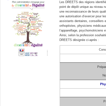
Les DREETS des régions identifiée
point de dépôt unique au niveau na
une reconnaissance de leurs qualif
une autorisation d’exercer pour l
assistants dentaires, conseillers e
orthoptistes, physiciens médicaux
l’appareillage, psychomotriciens e
Ainsi, selon la profession souhai
DREETS désignée ci-après :
Conse
Prépar
No
Phy
P