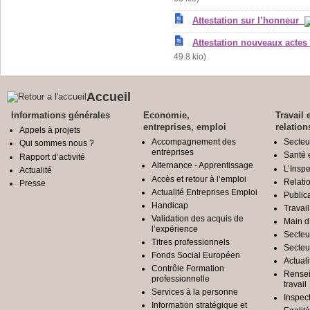
Attestation sur l’honneur
Attestation nouveaux actes
49.8 kio)
Accueil
Informations générales
Economie,
Travail 
entreprises, emploi
relation
Appels à projets
Accompagnement des
Secteu
Qui sommes nous ?
entreprises
Santé e
Rapport d’activité
Alternance - Apprentissage
L’Inspe
Actualité
Accès et retour à l’emploi
Relatio
Presse
Actualité Entreprises Emploi
Public
Handicap
Travail
Validation des acquis de
Main d
l’expérience
Secteu
Titres professionnels
Secteu
Fonds Social Européen
Actuali
Contrôle Formation
Rensei
professionnelle
travail
Services à la personne
Inspec
Information stratégique et