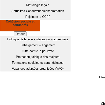
Métrologie légale
Actualités Concurrence/consommation
Rejoindre la CCRF
Cohésion sociale et
solidarités
Retour
Politique de la ville - intégration - citoyenneté
Hébergement – Logement
Lutte contre la pauvreté
Protection juridique des majeurs
Formations sociales et paramédicales
Vacances adaptées organisées (VAO)
Etud
Chi