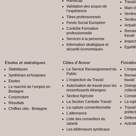
Handicap
Travail
Validation des acquis de
Main d
l’expérience
Secteu
Titres professionnels
Secteu
Fonds Social Européen
Actuali
Contrôle Formation
Rensei
professionnelle
travail
Services à la personne
Inspec
Information stratégique et
Egali
sécurité économiques
Etudes et statistiques
Côtes d’Armor
Finistèr
Statistiques
Le Service Renseignement du
L’inspe
Public
Synthèses et Analyses
Rensei
L’inspection du Travail
travail
Etudes
Autorisation de travail pour les
Dialog
Le marché de l’emploi en
ressortissants étrangers
collect
Bretagne
Secteur Agricole
Conseil
Conjoncture
La Section Centrale Travail
La rup
Résultats
La rupture conventionnelle
Travai
Chiffres clés - Bretagne
préfec
L’alternance
Défens
Liste des conseillers du
salarié
Activit
Les défenseurs syndicaux