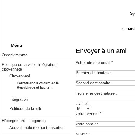
Sy
Le march
Menu
Envoyer à un ami
Organigramme
Votre adresse email *
Politique de la ville - intégration -
citoyenneté
Premier destinataire :
Citoyenneté
Second destinataire :
Formations « valeurs de la
République et laïcité »
Trois!ème destinataire :
Intégration
civilite :
Politique de la ville
votre prenom * :
Hébergement – Logement
votre nom * :
Accueil, hébergement, insertion
Sujet * :