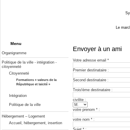
Sy
Le march
Menu
Envoyer à un ami
Organigramme
Votre adresse email *
Politique de la ville - intégration -
citoyenneté
Premier destinataire :
Citoyenneté
Second destinataire :
Formations « valeurs de la
République et laïcité »
Trois!ème destinataire :
Intégration
civilite :
Politique de la ville
votre prenom * :
Hébergement – Logement
votre nom * :
Accueil, hébergement, insertion
Sujet * :