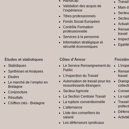
Handicap
Travail
Validation des acquis de
Main d
l’expérience
Secteu
Titres professionnels
Secteu
Fonds Social Européen
Actuali
Contrôle Formation
Rensei
professionnelle
travail
Services à la personne
Inspec
Information stratégique et
Egali
sécurité économiques
Etudes et statistiques
Côtes d’Armor
Finistèr
Statistiques
Le Service Renseignement du
L’inspe
Public
Synthèses et Analyses
Rensei
L’inspection du Travail
travail
Etudes
Autorisation de travail pour les
Dialog
Le marché de l’emploi en
ressortissants étrangers
collect
Bretagne
Secteur Agricole
Conseil
Conjoncture
La Section Centrale Travail
La rup
Résultats
La rupture conventionnelle
Travai
Chiffres clés - Bretagne
préfec
L’alternance
Défens
Liste des conseillers du
salarié
Activit
Les défenseurs syndicaux