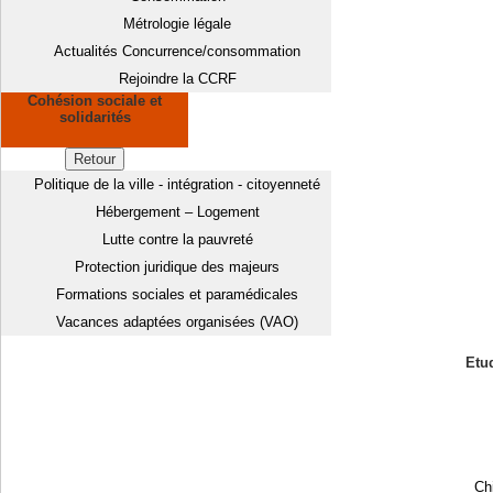
Métrologie légale
Actualités Concurrence/consommation
Rejoindre la CCRF
Cohésion sociale et
solidarités
Retour
Politique de la ville - intégration - citoyenneté
Hébergement – Logement
Lutte contre la pauvreté
Protection juridique des majeurs
Formations sociales et paramédicales
Vacances adaptées organisées (VAO)
Etud
Chi