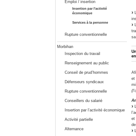
Emploi / insertion
Insertion par l’activité
L
économique
in
Services à la personne
L
tr
Rupture conventionnelle
sa
Morbihan
Un
Inspection du travail
en
Renseignement au public
Af
Conseil de prud’hommes
et
Défenseurs syndicaux
mi
(l
Rupture conventionnelle
An
Conseillers du salarié
L
Insertion par l’activité économique
l’
et
Activité partielle
de
Alternance
L