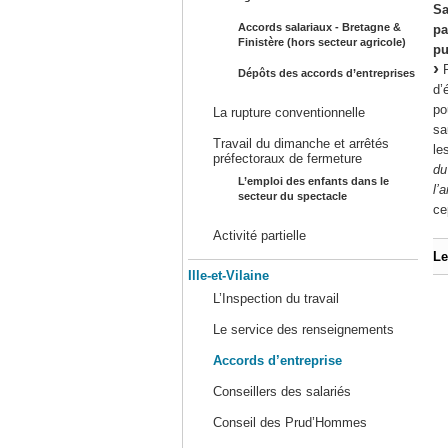
Sa
Accords salariaux - Bretagne &
pa
Finistère (hors secteur agricole)
pu
P
Dépôts des accords d’entreprises
d’
po
La rupture conventionnelle
sa
Travail du dimanche et arrêtés
le
préfectoraux de fermeture
du
L’emploi des enfants dans le
l’
secteur du spectacle
ce
Activité partielle
Le
Ille-et-Vilaine
L’Inspection du travail
Le service des renseignements
Accords d’entreprise
Conseillers des salariés
Conseil des Prud’Hommes