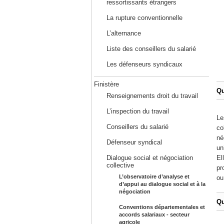
ressortissants étrangers
La rupture conventionnelle
L’alternance
Liste des conseillers du salarié
Les défenseurs syndicaux
Finistère
Qu
Renseignements droit du travail
L’inspection du travail
Le
Conseillers du salarié
co
né
Défenseur syndical
un
Dialogue social et négociation
El
collective
pr
L’observatoire d’analyse et
ou
d’appui au dialogue social et à la
négociation
Qu
Conventions départementales et
accords salariaux - secteur
agricole