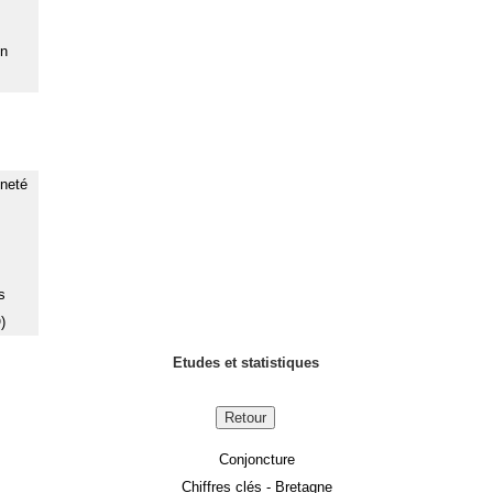
on
nneté
s
)
Etudes et statistiques
Retour
Conjoncture
Chiffres clés - Bretagne