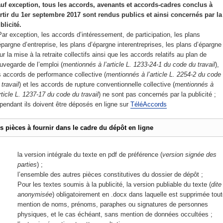
uf exception, tous les accords, avenants et accords-cadres conclus à
rtir du 1er septembre 2017 sont rendus publics et ainsi concernés par la
blicité.
ar exception, les accords d’intéressement, de participation, les plans
épargne d’entreprise, les plans d’épargne interentreprises, les plans d’épargne
ur la mise à la retraite collectifs ainsi que les accords relatifs au plan de
uvegarde de l’emploi (
mentionnés à l’article L. 1233-24-1 du code du travail
),
s accords de performance collective (
mentionnés à l’article L. 2254-2 du code
 travail
) et les accords de rupture conventionnelle collective (
mentionnés à
article L. 1237-17 du code du travail
) ne sont pas concernés par la publicité ;
pendant ils doivent être déposés en ligne sur
TéléAccords
s pièces à fournir dans le cadre du dépôt en ligne
la version intégrale du texte en pdf de préférence (
version signée des
parties
) ;
l’ensemble des autres pièces constitutives du dossier de dépôt ;
Pour les textes soumis à la publicité, la version publiable du texte (
dite
anonymisée
) obligatoirement en .docx dans laquelle est supprimée tou
mention de noms, prénoms, paraphes ou signatures de personnes
physiques, et le cas échéant, sans mention de données occultées ;