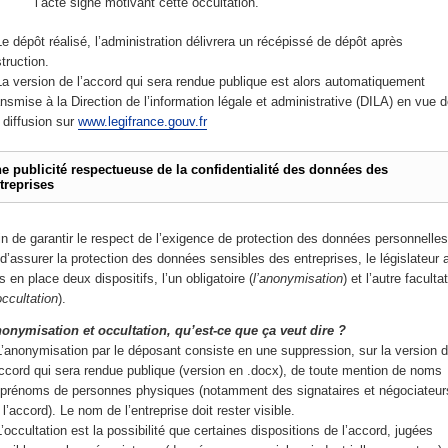
l’acte signé motivant cette occultation.
e dépôt réalisé, l’administration délivrera un récépissé de dépôt après
struction.
a version de l’accord qui sera rendue publique est alors automatiquement
ansmise à la Direction de l’information légale et administrative (DILA) en vue 
 diffusion sur
www.legifrance.gouv.fr
e publicité respectueuse de la confidentialité des données des
treprises
in de garantir le respect de l’exigence de protection des données personnelles
 d’assurer la protection des données sensibles des entreprises, le législateur 
s en place deux dispositifs, l’un obligatoire (
l’anonymisation
) et l’autre facultat
’occultation
).
onymisation et occultation, qu’est-ce que ça veut dire ?
’anonymisation par le déposant consiste en une suppression, sur la version 
accord qui sera rendue publique (version en .docx), de toute mention de noms
 prénoms de personnes physiques (notamment des signataires et négociateur
 l’accord). Le nom de l’entreprise doit rester visible.
’occultation est la possibilité que certaines dispositions de l’accord, jugées