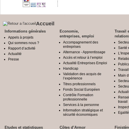
Accueil
Informations générales
Economie,
Travail 
entreprises, emploi
relation
Appels à projets
Accompagnement des
Secteu
Qui sommes nous ?
entreprises
Santé e
Rapport d’activité
Alternance - Apprentissage
L’Inspe
Actualité
Accès et retour à l’emploi
Relatio
Presse
Actualité Entreprises Emploi
Public
Handicap
Travail
Validation des acquis de
Main d
l’expérience
Secteu
Titres professionnels
Secteu
Fonds Social Européen
Actuali
Contrôle Formation
Rensei
professionnelle
travail
Services à la personne
Inspec
Information stratégique et
Egali
sécurité économiques
Etudes et statistiques
Côtes d’Armor
Finistèr