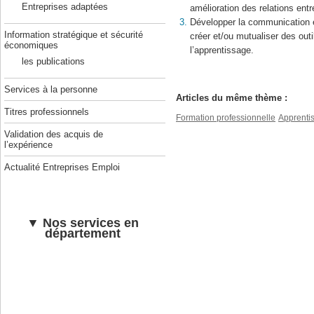
Entreprises adaptées
amélioration des relations entre
Développer la communication e
Information stratégique et sécurité
créer et/ou mutualiser des outi
économiques
l’apprentissage.
les publications
Services à la personne
Articles du même thème :
Titres professionnels
Formation professionnelle
Apprenti
Validation des acquis de
l’expérience
Actualité Entreprises Emploi
▼ Nos services en
département