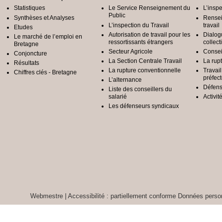
Statistiques
Le Service Renseignement du
L’inspe
Public
Synthèses et Analyses
Rensei
L’inspection du Travail
travail
Etudes
Autorisation de travail pour les
Dialog
Le marché de l’emploi en
ressortissants étrangers
collect
Bretagne
Secteur Agricole
Conseil
Conjoncture
La Section Centrale Travail
La rup
Résultats
La rupture conventionnelle
Travai
Chiffres clés - Bretagne
préfec
L’alternance
Défens
Liste des conseillers du
salarié
Activit
Les défenseurs syndicaux
Webmestre
|
Accessibilité : partiellement conforme
Données person