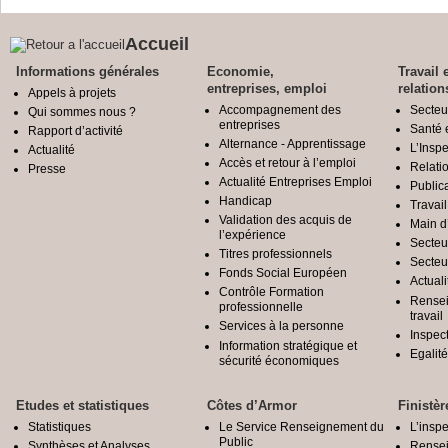
Accueil
Informations générales
Economie,
Travail 
entreprises, emploi
relation
Appels à projets
Accompagnement des
Secteu
Qui sommes nous ?
entreprises
Santé e
Rapport d’activité
Alternance - Apprentissage
L’Inspe
Actualité
Accès et retour à l’emploi
Relatio
Presse
Actualité Entreprises Emploi
Public
Handicap
Travail
Validation des acquis de
Main d
l’expérience
Secteu
Titres professionnels
Secteu
Fonds Social Européen
Actuali
Contrôle Formation
Rensei
professionnelle
travail
Services à la personne
Inspec
Information stratégique et
Egali
sécurité économiques
Etudes et statistiques
Côtes d’Armor
Finistèr
Statistiques
Le Service Renseignement du
L’inspe
Public
Synthèses et Analyses
Rensei