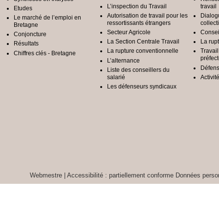
L’inspection du Travail
travail
Etudes
Autorisation de travail pour les
Dialog
Le marché de l’emploi en
ressortissants étrangers
collect
Bretagne
Secteur Agricole
Conseil
Conjoncture
La Section Centrale Travail
La rup
Résultats
La rupture conventionnelle
Travai
Chiffres clés - Bretagne
préfec
L’alternance
Défens
Liste des conseillers du
salarié
Activit
Les défenseurs syndicaux
Webmestre
|
Accessibilité : partiellement conforme
Données person