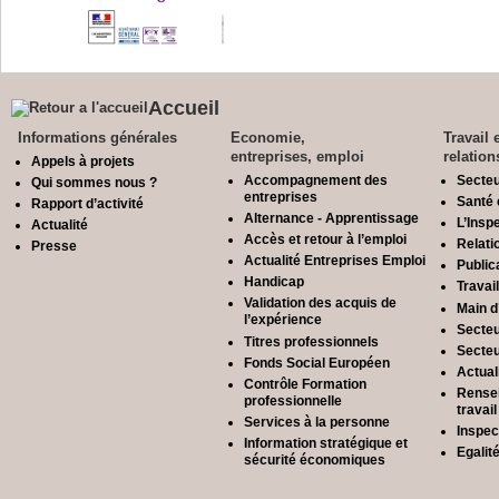
Accueil
Informations générales
Economie,
Travail 
entreprises, emploi
relation
Appels à projets
Accompagnement des
Secteu
Qui sommes nous ?
entreprises
Santé 
Rapport d’activité
Alternance - Apprentissage
L’Inspe
Actualité
Accès et retour à l’emploi
Relati
Presse
Actualité Entreprises Emploi
Public
Handicap
Travail
Validation des acquis de
Main d
l’expérience
Secteu
Titres professionnels
Secteu
Fonds Social Européen
Actual
Contrôle Formation
Rensei
professionnelle
travail
Services à la personne
Inspec
Information stratégique et
Egali
sécurité économiques