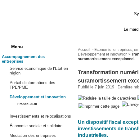
Sy
Le march
Menu
Accueil
>
Economie, entreprises, em
Développement et innovation
>
Tran
Accompagnement des
suramortissement exceptionnel.
entreprises
Service économique de l’Etat en
Transformation numéri
région
suramortissement exce
Portail d’informations des
Publié le 7 juin 2019 | Dernière m
TPE/PME
Développement et innovation
France 2030
Investissements et relocalisations
Un dispositif fiscal excep
Économie sociale et solidaire
investissements de tran
industrielles.
Médiation des entreprises