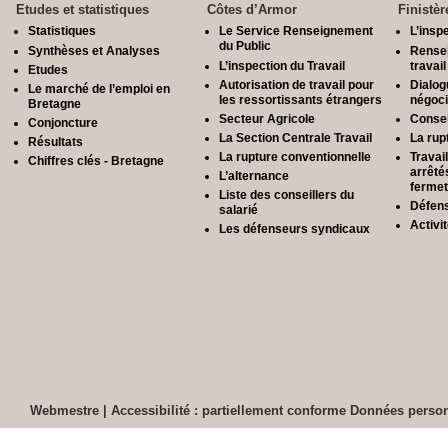
Etudes et statistiques
Côtes d’Armor
Finistèr
Statistiques
Le Service Renseignement
L’inspe
du Public
Synthèses et Analyses
Rensei
L’inspection du Travail
travail
Etudes
Autorisation de travail pour
Dialog
Le marché de l’emploi en
les ressortissants étrangers
négoci
Bretagne
Secteur Agricole
Consei
Conjoncture
La Section Centrale Travail
La rup
Résultats
La rupture conventionnelle
Travai
Chiffres clés - Bretagne
arrêté
L’alternance
fermet
Liste des conseillers du
Défens
salarié
Activit
Les défenseurs syndicaux
Webmestre
|
Accessibilité : partiellement conforme
Données person