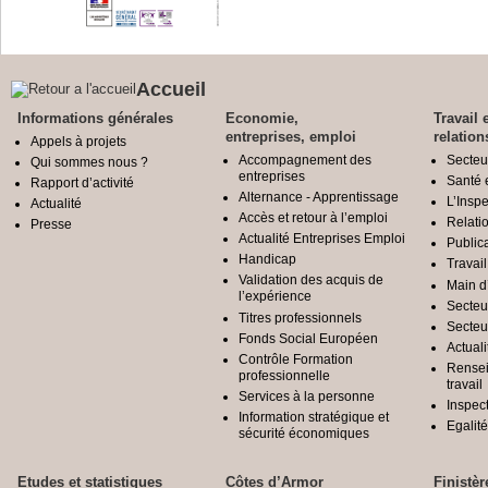
Accueil
Informations générales
Economie,
Travail 
entreprises, emploi
relation
Appels à projets
Accompagnement des
Secteu
Qui sommes nous ?
entreprises
Santé e
Rapport d’activité
Alternance - Apprentissage
L’Inspe
Actualité
Accès et retour à l’emploi
Relatio
Presse
Actualité Entreprises Emploi
Public
Handicap
Travail
Validation des acquis de
Main d
l’expérience
Secteu
Titres professionnels
Secteu
Fonds Social Européen
Actuali
Contrôle Formation
Rensei
professionnelle
travail
Services à la personne
Inspec
Information stratégique et
Egali
sécurité économiques
Etudes et statistiques
Côtes d’Armor
Finistèr