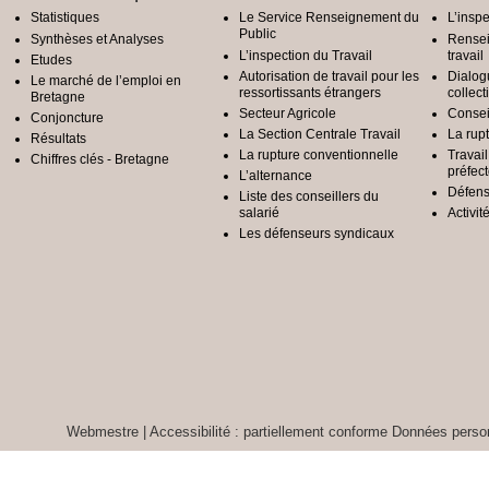
Statistiques
Le Service Renseignement du
L’inspe
Public
Synthèses et Analyses
Rensei
L’inspection du Travail
travail
Etudes
Autorisation de travail pour les
Dialog
Le marché de l’emploi en
ressortissants étrangers
collect
Bretagne
Secteur Agricole
Conseil
Conjoncture
La Section Centrale Travail
La rup
Résultats
La rupture conventionnelle
Travai
Chiffres clés - Bretagne
préfec
L’alternance
Défens
Liste des conseillers du
salarié
Activit
Les défenseurs syndicaux
Webmestre
|
Accessibilité : partiellement conforme
Données person