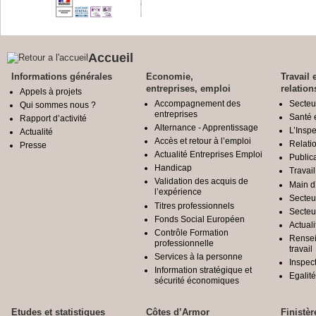
Accueil
Informations générales
Economie,
Travail 
entreprises, emploi
relation
Appels à projets
Accompagnement des
Secteu
Qui sommes nous ?
entreprises
Santé e
Rapport d’activité
Alternance - Apprentissage
L’Inspe
Actualité
Accès et retour à l’emploi
Relatio
Presse
Actualité Entreprises Emploi
Public
Handicap
Travail
Validation des acquis de
Main d
l’expérience
Secteu
Titres professionnels
Secteu
Fonds Social Européen
Actuali
Contrôle Formation
Rensei
professionnelle
travail
Services à la personne
Inspec
Information stratégique et
Egali
sécurité économiques
Etudes et statistiques
Côtes d’Armor
Finistèr