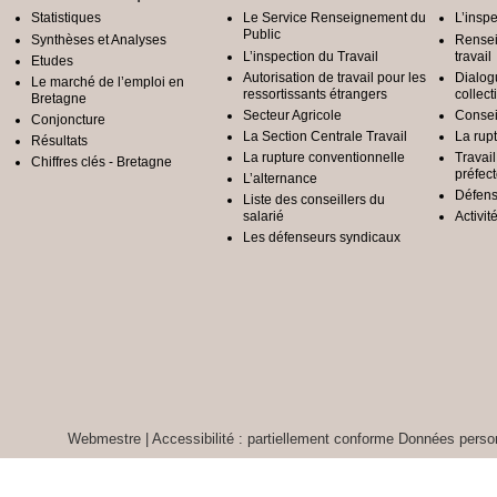
Statistiques
Le Service Renseignement du
L’inspe
Public
Synthèses et Analyses
Rensei
L’inspection du Travail
travail
Etudes
Autorisation de travail pour les
Dialog
Le marché de l’emploi en
ressortissants étrangers
collect
Bretagne
Secteur Agricole
Conseil
Conjoncture
La Section Centrale Travail
La rup
Résultats
La rupture conventionnelle
Travai
Chiffres clés - Bretagne
préfec
L’alternance
Défens
Liste des conseillers du
salarié
Activit
Les défenseurs syndicaux
Webmestre
|
Accessibilité : partiellement conforme
Données person