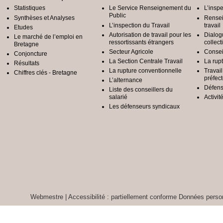
Statistiques
Le Service Renseignement du
L’inspe
Public
Synthèses et Analyses
Rensei
L’inspection du Travail
travail
Etudes
Autorisation de travail pour les
Dialog
Le marché de l’emploi en
ressortissants étrangers
collect
Bretagne
Secteur Agricole
Conseil
Conjoncture
La Section Centrale Travail
La rup
Résultats
La rupture conventionnelle
Travai
Chiffres clés - Bretagne
préfec
L’alternance
Défens
Liste des conseillers du
salarié
Activit
Les défenseurs syndicaux
Webmestre
|
Accessibilité : partiellement conforme
Données person