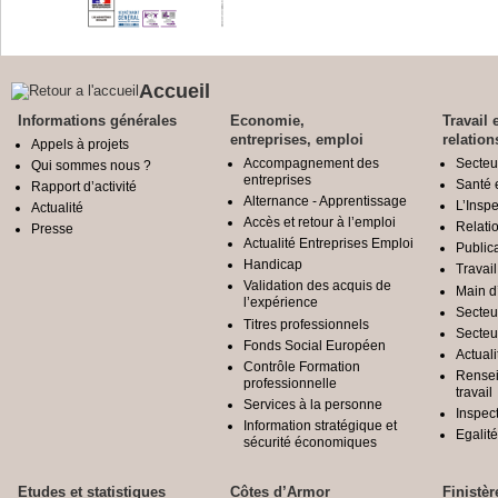
Accueil
Informations générales
Economie,
Travail 
entreprises, emploi
relation
Appels à projets
Accompagnement des
Secteu
Qui sommes nous ?
entreprises
Santé e
Rapport d’activité
Alternance - Apprentissage
L’Inspe
Actualité
Accès et retour à l’emploi
Relatio
Presse
Actualité Entreprises Emploi
Public
Handicap
Travail
Validation des acquis de
Main d
l’expérience
Secteu
Titres professionnels
Secteu
Fonds Social Européen
Actuali
Contrôle Formation
Rensei
professionnelle
travail
Services à la personne
Inspec
Information stratégique et
Egali
sécurité économiques
Etudes et statistiques
Côtes d’Armor
Finistèr