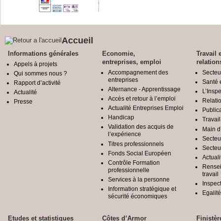
Accueil
Informations générales
Economie,
Travail 
entreprises, emploi
relation
Appels à projets
Accompagnement des
Secteu
Qui sommes nous ?
entreprises
Santé e
Rapport d’activité
Alternance - Apprentissage
L’Inspe
Actualité
Accès et retour à l’emploi
Relatio
Presse
Actualité Entreprises Emploi
Public
Handicap
Travail
Validation des acquis de
Main d
l’expérience
Secteu
Titres professionnels
Secteu
Fonds Social Européen
Actuali
Contrôle Formation
Rensei
professionnelle
travail
Services à la personne
Inspec
Information stratégique et
Egali
sécurité économiques
Etudes et statistiques
Côtes d’Armor
Finistèr