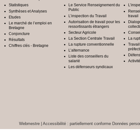
Statistiques
Le Service Renseignement du
L’inspe
Public
Synthèses et Analyses
Rensei
L’inspection du Travail
travail
Etudes
Autorisation de travail pour les
Dialog
Le marché de l’emploi en
ressortissants étrangers
collect
Bretagne
Secteur Agricole
Conseil
Conjoncture
La Section Centrale Travail
La rup
Résultats
La rupture conventionnelle
Travai
Chiffres clés - Bretagne
préfec
L’alternance
Défens
Liste des conseillers du
salarié
Activit
Les défenseurs syndicaux
Webmestre
|
Accessibilité : partiellement conforme
Données person