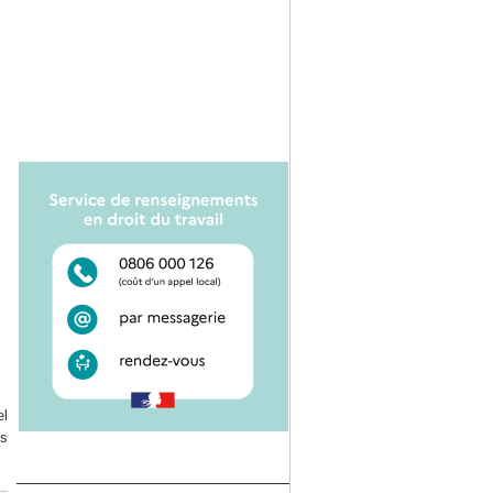
el
es