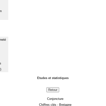
on
nneté
s
)
Etudes et statistiques
Retour
Conjoncture
Chiffres clés - Bretagne