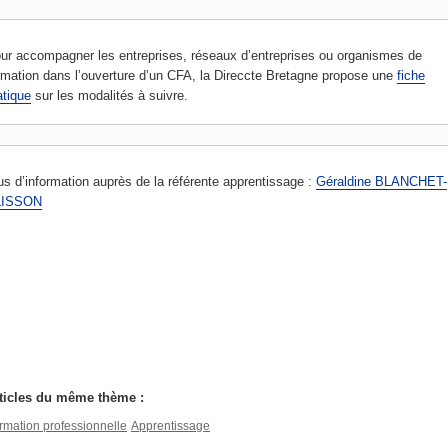
ur accompagner les entreprises, réseaux d’entreprises ou organismes de
rmation dans l’ouverture d’un CFA, la Direccte Bretagne propose une
fiche
atique
sur les modalités à suivre.
us d’information auprès de la référente apprentissage :
Géraldine BLANCHET-
LISSON
En savoir plus :
Ministère du Travail
ticles du même thème :
rmation professionnelle
Apprentissage