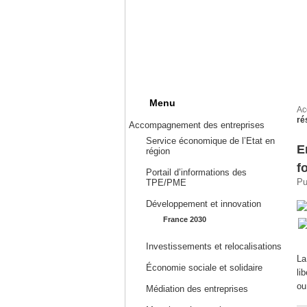
Menu
Ac
ré
Accompagnement des entreprises
Service économique de l’Etat en
E
région
f
Portail d’informations des
Pu
TPE/PME
Développement et innovation
France 2030
Investissements et relocalisations
La
Économie sociale et solidaire
li
ou
Médiation des entreprises