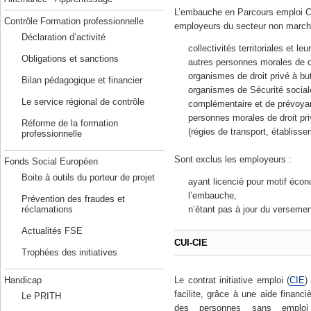
L’embauche en Parcours emploi 
Contrôle Formation professionnelle
employeurs du secteur non march
Déclaration d’activité
collectivités territoriales et l
Obligations et sanctions
autres personnes morales de dr
organismes de droit privé à but
Bilan pédagogique et financier
organismes de Sécurité sociale
Le service régional de contrôle
complémentaire et de prévoyanc
personnes morales de droit pri
Réforme de la formation
(régies de transport, établiss
professionnelle
Sont exclus les employeurs :
Fonds Social Européen
Boite à outils du porteur de projet
ayant licencié pour motif éco
l’embauche,
Prévention des fraudes et
n’étant pas à jour du versemen
réclamations
Actualités FSE
CUI-CIE
Trophées des initiatives
Handicap
Le contrat initiative emploi (
CIE
)
facilite, grâce à une aide financi
Le PRITH
des personnes sans emploi r