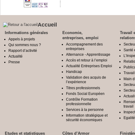
Accueil
Informations générales
Economie,
Travail 
entreprises, emploi
relation
Appels à projets
Accompagnement des
Secteu
Qui sommes nous ?
entreprises
Santé e
Rapport d’activité
Alternance - Apprentissage
L’Inspe
Actualité
Accès et retour à l’emploi
Relatio
Presse
Actualité Entreprises Emploi
Public
Handicap
Travail
Validation des acquis de
Main d
l’expérience
Secteu
Titres professionnels
Secteu
Fonds Social Européen
Actuali
Contrôle Formation
Rensei
professionnelle
travail
Services à la personne
Inspec
Information stratégique et
Egali
sécurité économiques
Etudes et statistiques
Côtes d’Armor
Finistèr