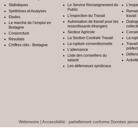
Statistiques
Le Service Renseignement du
L’inspe
Public
Synthèses et Analyses
Rensei
L’inspection du Travail
travail
Etudes
Autorisation de travail pour les
Dialog
Le marché de l’emploi en
ressortissants étrangers
collect
Bretagne
Secteur Agricole
Conseil
Conjoncture
La Section Centrale Travail
La rup
Résultats
La rupture conventionnelle
Travai
Chiffres clés - Bretagne
préfec
L’alternance
Défens
Liste des conseillers du
salarié
Activit
Les défenseurs syndicaux
Webmestre
|
Accessibilité : partiellement conforme
Données person