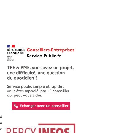
té
de
ce