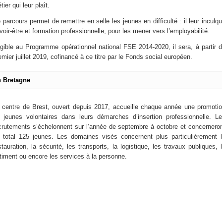
tier qui leur plaît.
 parcours permet de remettre en selle les jeunes en difficulté : il leur inculq
voir-être et formation professionnelle, pour les mener vers l’employabilité.
igible au Programme opérationnel national FSE 2014-2020, il sera, à partir 
emier juillet 2019, cofinancé à ce titre par le Fonds social européen.
 Bretagne
 centre de Brest, ouvert depuis 2017, accueille chaque année une promoti
 jeunes volontaires dans leurs démarches d’insertion professionnelle. L
crutements s’échelonnent sur l’année de septembre à octobre et concernero
 total 125 jeunes. Les domaines visés concernent plus particulièrement 
stauration, la sécurité, les transports, la logistique, les travaux publiques, 
timent ou encore les services à la personne.
En savoir plus :
SMV