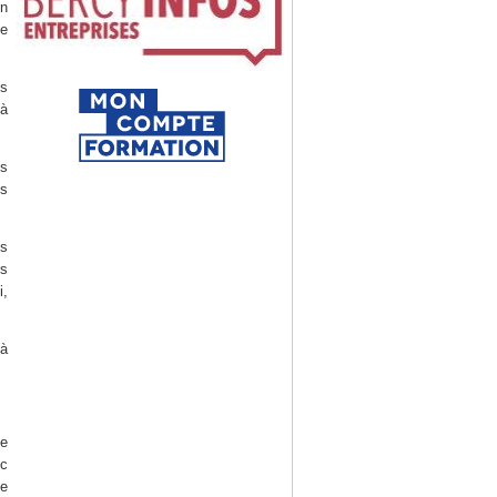
un
e
es
 à
es
ns
es
rs
i,
 à
de
ec
le