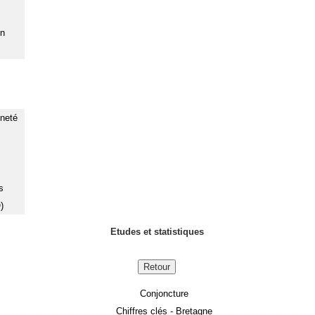
on
nneté
s
)
Etudes et statistiques
Retour
Conjoncture
Chiffres clés - Bretagne