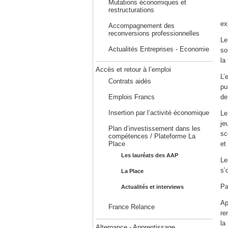
Mutations économiques et
restructurations
ex
Accompagnement des
reconversions professionnelles
Le
Actualités Entreprises - Economie
so
la
Accès et retour à l’emploi
L’
Contrats aidés
pu
Emplois Francs
de
Insertion par l’activité économique
Le
je
Plan d’investissement dans les
sc
compétences / Plateforme La
Place
et
Les lauréats des AAP
Le
s’
La Place
Pa
Actualités et interviews
Ap
France Relance
re
la
Alternance - Apprentissage