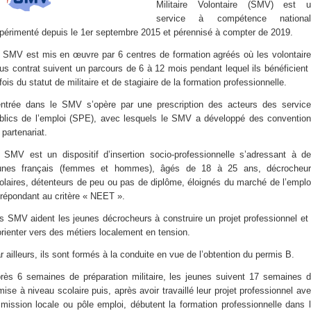
Militaire Volontaire (SMV) est 
service à compétence national
périmenté depuis le 1er septembre 2015 et pérennisé à compter de 2019.
 SMV est mis en œuvre par 6 centres de formation agréés où les volontair
us contrat suivent un parcours de 6 à 12 mois pendant lequel ils bénéficient
 fois du statut de militaire et de stagiaire de la formation professionnelle.
entrée dans le SMV s’opère par une prescription des acteurs des servic
blics de l’emploi (SPE), avec lesquels le SMV a développé des conventio
 partenariat.
 SMV est un dispositif d’insertion socio-professionnelle s’adressant à d
unes français (femmes et hommes), âgés de 18 à 25 ans, décrocheu
olaires, détenteurs de peu ou pas de diplôme, éloignés du marché de l’emplo
 répondant au critère « NEET ».
s SMV aident les jeunes décrocheurs à construire un projet professionnel et
orienter vers des métiers localement en tension.
r ailleurs, ils sont formés à la conduite en vue de l’obtention du permis B.
rès 6 semaines de préparation militaire, les jeunes suivent 17 semaines 
mise à niveau scolaire puis, après avoir travaillé leur projet professionnel av
 mission locale ou pôle emploi, débutent la formation professionnelle dans 