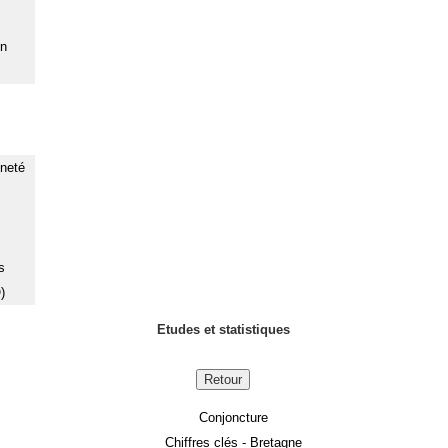
on
nneté
s
)
Etudes et statistiques
Retour
Conjoncture
Chiffres clés - Bretagne