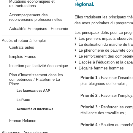
Mutations économiques et
régional.
restructurations
Accompagnement des
Elles traduisent les principaux thè
reconversions professionnelles
des axes prioritaires du program
Actualités Entreprises - Economie
Les principaux défis pour ce pro
Les premiers impacts observés e
Accès et retour à l’emploi
La dualisation du marché du tra
Contrats aidés
Le phénomène de pauvreté con
Le renforcement des compétence
Emplois Francs
L’accès à l’éducation et la capac
Insertion par l’activité économique
L’égalité femmes hommes
Plan d’investissement dans les
Priorité 1 :
Favoriser l’inserti
compétences / Plateforme La
plus éloignées de l’emploi ;
Place
Les lauréats des AAP
Priorité 2 :
Favoriser l’employa
La Place
Priorité 3 :
Renforcer les comp
Actualités et interviews
résilience des travailleurs ;
France Relance
Priorité 4 :
Soutien au marché d
Alternance - Apprentissage