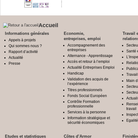
Accueil
Informations générales
Economie,
Travail 
entreprises, emploi
relation
Appels à projets
Accompagnement des
Secteu
Qui sommes nous ?
entreprises
Santé e
Rapport d’activité
Alternance - Apprentissage
L’Inspe
Actualité
Accès et retour à l’emploi
Relatio
Presse
Actualité Entreprises Emploi
Public
Handicap
Travail
Validation des acquis de
Main d
l’expérience
Secteu
Titres professionnels
Secteu
Fonds Social Européen
Actuali
Contrôle Formation
Rensei
professionnelle
travail
Services à la personne
Inspec
Information stratégique et
Egali
sécurité économiques
Etudes et statistiques
Côtes d’Armor
Finistèr