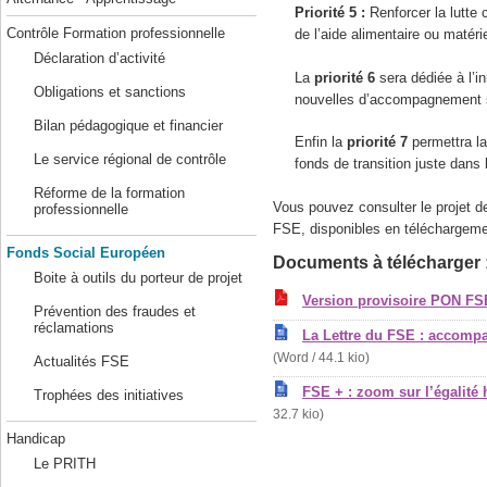
Priorité 5 :
Renforcer la lutte 
Contrôle Formation professionnelle
de l’aide alimentaire ou matéri
Déclaration d’activité
La
priorité 6
sera dédiée à l’i
Obligations et sanctions
nouvelles d’accompagnement s
Bilan pédagogique et financier
Enfin la
priorité 7
permettra la
Le service régional de contrôle
fonds de transition juste dans 
Réforme de la formation
Vous pouvez consulter le projet d
professionnelle
FSE, disponibles en téléchargeme
Fonds Social Européen
Documents à télécharger 
Boite à outils du porteur de projet
Version provisoire PON F
Prévention des fraudes et
réclamations
La Lettre du FSE : accomp
(Word / 44.1 kio)
Actualités FSE
FSE + : zoom sur l’égali
Trophées des initiatives
32.7 kio)
Handicap
Le PRITH