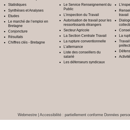
Statistiques
Le Service Renseignement du
L’inspe
Public
Synthèses et Analyses
Rensei
L’inspection du Travail
travail
Etudes
Autorisation de travail pour les
Dialog
Le marché de l’emploi en
ressortissants étrangers
collect
Bretagne
Secteur Agricole
Conseil
Conjoncture
La Section Centrale Travail
La rup
Résultats
La rupture conventionnelle
Travai
Chiffres clés - Bretagne
préfec
L’alternance
Défens
Liste des conseillers du
salarié
Activit
Les défenseurs syndicaux
Webmestre
|
Accessibilité : partiellement conforme
Données person