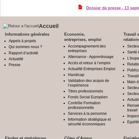
Dossier de presse - 13 se
Accueil
Informations générales
Economie,
Travail 
entreprises, emploi
relation
Appels à projets
Accompagnement des
Secteu
Qui sommes nous ?
entreprises
Santé e
Rapport d’activité
Alternance - Apprentissage
L’Inspe
Actualité
Accès et retour à l’emploi
Relatio
Presse
Actualité Entreprises Emploi
Public
Handicap
Travail
Validation des acquis de
Main d
l’expérience
Secteu
Titres professionnels
Secteu
Fonds Social Européen
Actuali
Contrôle Formation
Rensei
professionnelle
travail
Services à la personne
Inspec
Information stratégique et
Egali
sécurité économiques
Etudes et statistiques
Côtes d’Armor
Finistèr