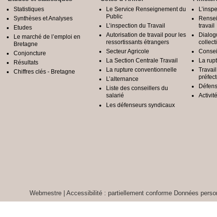
Statistiques
Le Service Renseignement du
L’inspe
Public
Synthèses et Analyses
Rensei
L’inspection du Travail
travail
Etudes
Autorisation de travail pour les
Dialog
Le marché de l’emploi en
ressortissants étrangers
collect
Bretagne
Secteur Agricole
Conseil
Conjoncture
La Section Centrale Travail
La rup
Résultats
La rupture conventionnelle
Travai
Chiffres clés - Bretagne
préfec
L’alternance
Défens
Liste des conseillers du
salarié
Activit
Les défenseurs syndicaux
Webmestre
|
Accessibilité : partiellement conforme
Données person