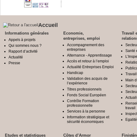
Accueil
Informations générales
Economie,
Travail 
entreprises, emploi
relation
Appels à projets
Accompagnement des
Secteu
Qui sommes nous ?
entreprises
Santé e
Rapport d’activité
Alternance - Apprentissage
L’Inspe
Actualité
Accès et retour à l’emploi
Relatio
Presse
Actualité Entreprises Emploi
Public
Handicap
Travail
Validation des acquis de
Main d
l’expérience
Secteu
Titres professionnels
Secteu
Fonds Social Européen
Actuali
Contrôle Formation
Rensei
professionnelle
travail
Services à la personne
Inspec
Information stratégique et
Egali
sécurité économiques
Etudes et statistiques
Côtes d’Armor
Finistèr