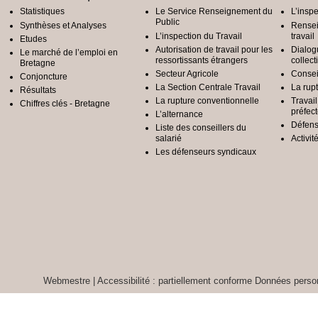
Statistiques
Le Service Renseignement du
L’inspe
Public
Synthèses et Analyses
Rensei
L’inspection du Travail
travail
Etudes
Autorisation de travail pour les
Dialog
Le marché de l’emploi en
ressortissants étrangers
collect
Bretagne
Secteur Agricole
Conseil
Conjoncture
La Section Centrale Travail
La rup
Résultats
La rupture conventionnelle
Travai
Chiffres clés - Bretagne
préfec
L’alternance
Défens
Liste des conseillers du
salarié
Activit
Les défenseurs syndicaux
Webmestre
|
Accessibilité : partiellement conforme
Données person