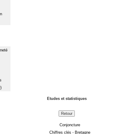
on
nneté
s
)
Etudes et statistiques
Retour
Conjoncture
Chiffres clés - Bretagne