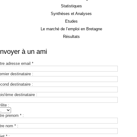
Statistiques
Synthèses et Analyses
Etudes
Le marché de l’emploi en Bretagne
Résultats
nvoyer à un ami
tre adresse email *
emier destinataire :
cond destinataire :
ois!ème destinataire :
ilite :
tre prenom * :
tre nom * :
jet * :