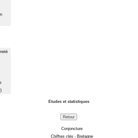
on
nneté
s
)
Etudes et statistiques
Retour
Conjoncture
Chiffres clés - Bretagne