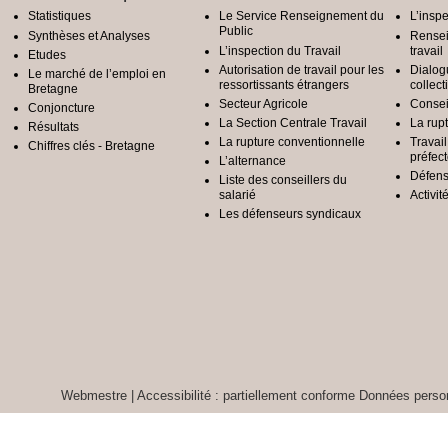
Statistiques
Le Service Renseignement du
L’inspe
Public
Synthèses et Analyses
Rensei
L’inspection du Travail
travail
Etudes
Autorisation de travail pour les
Dialog
Le marché de l’emploi en
ressortissants étrangers
collect
Bretagne
Secteur Agricole
Conseil
Conjoncture
La Section Centrale Travail
La rup
Résultats
La rupture conventionnelle
Travai
Chiffres clés - Bretagne
préfec
L’alternance
Défens
Liste des conseillers du
salarié
Activit
Les défenseurs syndicaux
Webmestre
|
Accessibilité : partiellement conforme
Données person