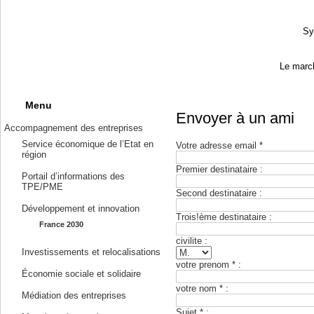
Sy
Le march
Menu
Envoyer à un ami
Accompagnement des entreprises
Service économique de l’Etat en
Votre adresse email *
région
Premier destinataire :
Portail d’informations des
TPE/PME
Second destinataire :
Développement et innovation
Trois!ème destinataire :
France 2030
civilite :
Investissements et relocalisations
votre prenom * :
Économie sociale et solidaire
votre nom * :
Médiation des entreprises
Sujet * :