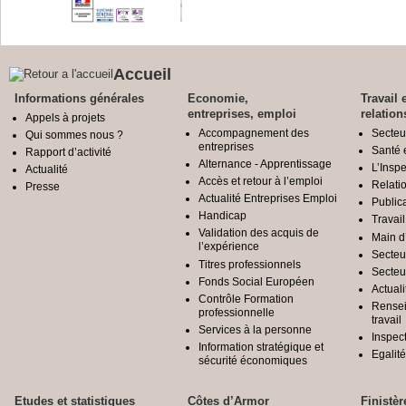
Accueil
Informations générales
Economie,
Travail 
entreprises, emploi
relation
Appels à projets
Accompagnement des
Secteu
Qui sommes nous ?
entreprises
Santé e
Rapport d’activité
Alternance - Apprentissage
L’Inspe
Actualité
Accès et retour à l’emploi
Relatio
Presse
Actualité Entreprises Emploi
Public
Handicap
Travail
Validation des acquis de
Main d
l’expérience
Secteu
Titres professionnels
Secteu
Fonds Social Européen
Actuali
Contrôle Formation
Rensei
professionnelle
travail
Services à la personne
Inspec
Information stratégique et
Egali
sécurité économiques
Etudes et statistiques
Côtes d’Armor
Finistèr