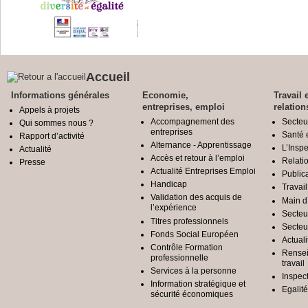
Accueil
Informations générales
Economie,
Travail 
entreprises, emploi
relation
Appels à projets
Accompagnement des
Secteu
Qui sommes nous ?
entreprises
Santé e
Rapport d’activité
Alternance - Apprentissage
L’Inspe
Actualité
Accès et retour à l’emploi
Relatio
Presse
Actualité Entreprises Emploi
Public
Handicap
Travail
Validation des acquis de
Main d
l’expérience
Secteu
Titres professionnels
Secteu
Fonds Social Européen
Actuali
Contrôle Formation
Rensei
professionnelle
travail
Services à la personne
Inspec
Information stratégique et
Egali
sécurité économiques