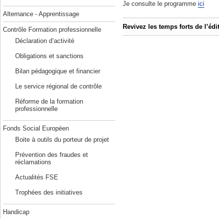
Je consulte le programme
ici
Alternance - Apprentissage
Revivez les temps forts de l’édi
Contrôle Formation professionnelle
Déclaration d’activité
Obligations et sanctions
En savoir plus :
Bilan pédagogique et financier
Inscrivez vous sur :
www.breizhf
Le service régional de contrôle
Consultez le programme
ici
Réforme de la formation
professionnelle
Fonds Social Européen
Boite à outils du porteur de projet
Prévention des fraudes et
réclamations
Actualités FSE
Trophées des initiatives
Handicap