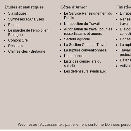
Etudes et statistiques
Côtes d’Armor
Finistèr
Statistiques
Le Service Renseignement du
L’inspe
Public
Synthèses et Analyses
Rensei
L’inspection du Travail
travail
Etudes
Autorisation de travail pour les
Dialog
Le marché de l’emploi en
ressortissants étrangers
collect
Bretagne
Secteur Agricole
Conseil
Conjoncture
La Section Centrale Travail
La rup
Résultats
La rupture conventionnelle
Travai
Chiffres clés - Bretagne
préfec
L’alternance
Défens
Liste des conseillers du
salarié
Activit
Les défenseurs syndicaux
Webmestre
|
Accessibilité : partiellement conforme
Données person