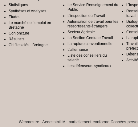
Statistiques
Le Service Renseignement du
L’inspe
Public
Synthèses et Analyses
Rensei
L’inspection du Travail
travail
Etudes
Autorisation de travail pour les
Dialog
Le marché de l’emploi en
ressortissants étrangers
collect
Bretagne
Secteur Agricole
Conseil
Conjoncture
La Section Centrale Travail
La rup
Résultats
La rupture conventionnelle
Travai
Chiffres clés - Bretagne
préfec
L’alternance
Défens
Liste des conseillers du
salarié
Activit
Les défenseurs syndicaux
Webmestre
|
Accessibilité : partiellement conforme
Données person