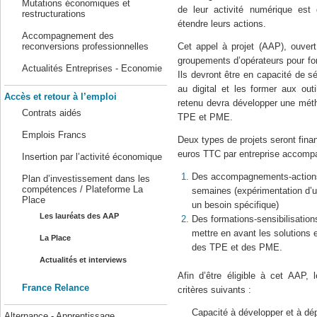
Mutations économiques et
de leur activité numérique est 
restructurations
étendre leurs actions.
Accompagnement des
reconversions professionnelles
Cet appel à projet (AAP), ouvert
groupements d’opérateurs pour f
Actualités Entreprises - Economie
Ils devront être en capacité de sé
au digital et les former aux out
Accès et retour à l’emploi
retenu devra développer une mét
Contrats aidés
TPE et PME.
Emplois Francs
Deux types de projets seront fina
euros TTC par entreprise accomp
Insertion par l’activité économique
Des accompagnements-actions d
Plan d’investissement dans les
compétences / Plateforme La
semaines (expérimentation d’u
Place
un besoin spécifique)
Les lauréats des AAP
Des formations-sensibilisations
mettre en avant les solutions 
La Place
des TPE et des PME.
Actualités et interviews
Afin d’être éligible à cet AAP, 
France Relance
critères suivants :
Capacité à développer et à d
Alternance - Apprentissage