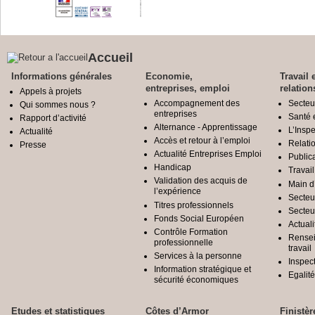
Accueil
Informations générales
Economie,
Travail 
entreprises, emploi
relation
Appels à projets
Accompagnement des
Secteu
Qui sommes nous ?
entreprises
Santé e
Rapport d’activité
Alternance - Apprentissage
L’Inspe
Actualité
Accès et retour à l’emploi
Relatio
Presse
Actualité Entreprises Emploi
Public
Handicap
Travail
Validation des acquis de
Main d
l’expérience
Secteu
Titres professionnels
Secteu
Fonds Social Européen
Actuali
Contrôle Formation
Rensei
professionnelle
travail
Services à la personne
Inspec
Information stratégique et
Egali
sécurité économiques
Etudes et statistiques
Côtes d’Armor
Finistèr